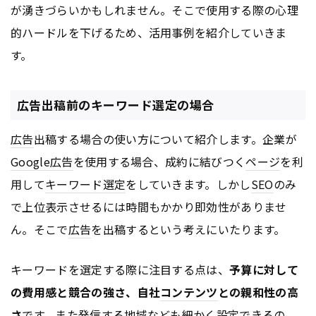
が湧きづらいかもしれません。そこで使用する際の心理
的ハードルを下げるため、活用事例を紹介していきま
す。
広告出稿前のキーワード選定の場合
広告
出稿する場合の使い方について紹介します。企業が
Google
広告
を使用する場合、成約に結びつく
ページ
を利
用して
キーワード選定
をしていきます。しかし
SEO
のみ
で上位表示させるには時間もかかり即効性がありませ
ん。そこで
広告
を出稿するという考えにいたります。
キーワードを選定する際に注目する点は、
予算に対して
の費用感と競合の強さ、自社
コンテンツ
との親和性の高
さ
です。また発信する地域なども細かく設定できるの