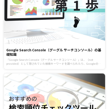
Google Search Console（グーグル サーチコンソール）の基
礎知識
「Google Search Console（グーグル サーチコンソール）」は、（not
provided）として隠されていた検索キーワードを調べられたり、Googleの検
索結果であなたのWebサイトがどのように表示されているかを知る手段として
使えます。記事では、Google Search Consoleの基本、Webサイト運営者であ
れば必要になるGoogle Search ConsoleとGoogle アナリティクスの連携方
法、検索キーワードの取得方法を紹介します。