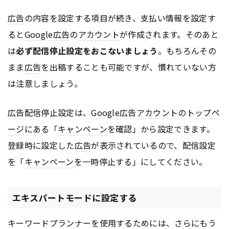
広告
の内容を設定する項目が続き、支払い情報を設定す
ると
Google
広告
の
アカウント
が作成されます。そのあと
は
必ず配信停止設定をおこないましょう
。もちろんその
まま
広告
を出稿することも可能ですが、慣れていない方
は注意しましょう。
広告
配信停止設定は、
Google
広告
アカウント
の
トップペ
ージ
にある「
キャンペーン
を確認」から設定できます。
登録時に設定した
広告
が表示されているので、配信設定
を「
キャンペーン
を一時停止する」にしてください。
エキスパートモードに設定する
キーワードプランナーを使用するためには、さらにもう