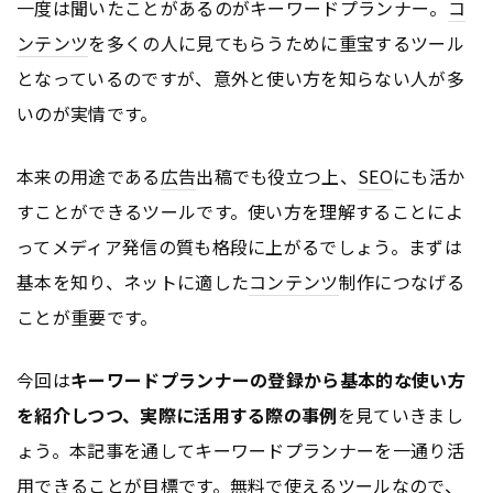
一度は聞いたことがあるのがキーワードプランナー。
コ
ンテンツ
を多くの人に見てもらうために重宝するツール
となっているのですが、意外と使い方を知らない人が多
いのが実情です。
本来の用途である
広告
出稿でも役立つ上、
SEO
にも活か
すことができるツールです。使い方を理解することによ
ってメディア発信の質も格段に上がるでしょう。まずは
基本を知り、ネットに適した
コンテンツ
制作につなげる
ことが重要です。
今回は
キーワードプランナーの登録から基本的な使い方
を紹介しつつ、実際に活用する際の事例
を見ていきまし
ょう。本記事を通してキーワードプランナーを一通り活
用できることが目標です。無料で使えるツールなので、