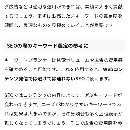
グ広告
などは適切な運用ができれば、業績に大きく貢献
するでしょう。まずは出稿したいキーワードの難易度を
確認し、最適なものを見極めていくことが重要です。
SEOの際のキーワード選定の参考に
キーワードプランナーは検索ボリュームや
広告
の費用感
を確かめること可能です。これを応用すると、
Web
コン
テンツ
発信では避けては通れない
SEO
に使えます。
SEO
では
コンテンツ
の内容によって、選ぶキーワードが
変わってきます。ニーズがわかりやすいキーワードであ
れば効果は大きいですが、その分競合も多く上位表示が
難しくなってしまうでしょう。そこで
広告
の費用感を参