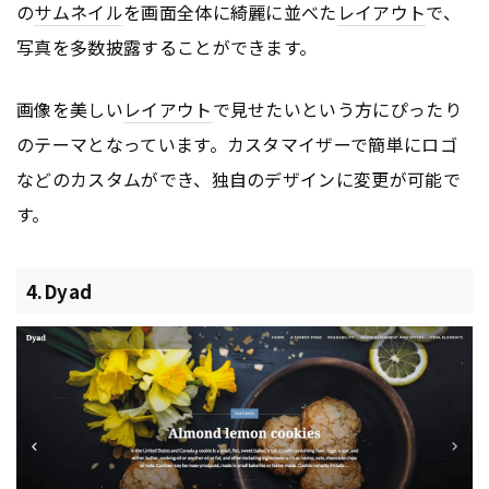
の
サムネイル
を画面全体に綺麗に並べた
レイアウト
で、
写真を多数披露することができます。
画像を美しい
レイアウト
で見せたいという方にぴったり
のテーマとなっています。カスタマイザーで簡単にロゴ
などのカスタムができ、独自のデザインに変更が可能で
す。
4.Dyad