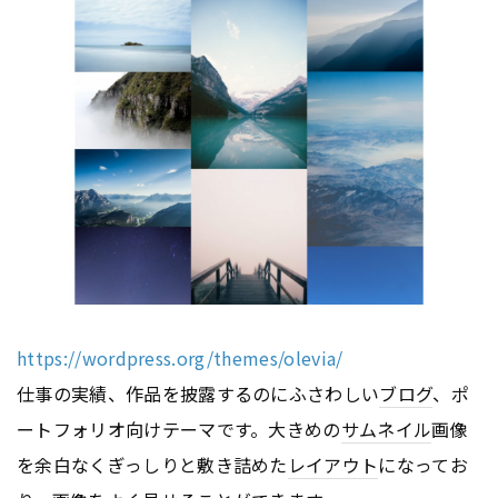
https://wordpress.org/themes/olevia/
仕事の実績、作品を披露するのにふさわしい
ブログ
、ポ
ートフォリオ向けテーマです。大きめの
サムネイル
画像
を余白なくぎっしりと敷き詰めた
レイアウト
になってお