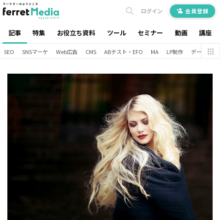
ログイン
会員登録
記事
特集
お役立ち資料
ツール
セミナー
動画
講座
SEO
SNSマーケ
Web広告
CMS
ABテスト・EFO
MA
LP制作
データ分析