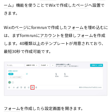
ーム
」機能を使うことでWixで作成した
ページ
へ設置で
きます。
Wixの
ページ
にformrunで作成した
フォーム
を埋め込むに
は、まずformrunに
アカウント
を登録し
フォーム
を作成
します。40種類以上のテンプレートが用意されており、
最短30秒で作成可能です。
フォーム
を作成したら設定画面を開きます。