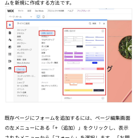
ム
を新規に作成する方法です。
既存
ページ
に
フォーム
を追加するには、
ページ
編集画面
の左メニューにある「+（追加）」をクリックし、表示
されたメニューから「
フォーム
」を選択します。「お問