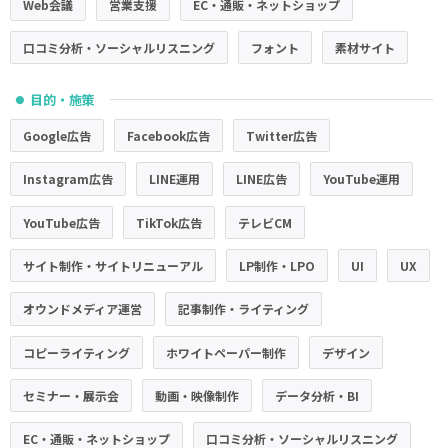
Web会議
営業支援
EC・通販・ネットショップ
口コミ分析・ソーシャルリスニング
フォント
素材サイト
目的・施策
●
Google広告
Facebook広告
Twitter広告
Instagram広告
LINE運用
LINE広告
YouTube運用
YouTube広告
TikTok広告
テレビCM
サイト制作・サイトリニューアル
LP制作・LPO
UI
UX
オウンドメディア運営
記事制作・ライティング
コピーライティング
ホワイトペーパー制作
デザイン
セミナー・展示会
動画・映像制作
データ分析・BI
EC・通販・ネットショップ
口コミ分析・ソーシャルリスニング