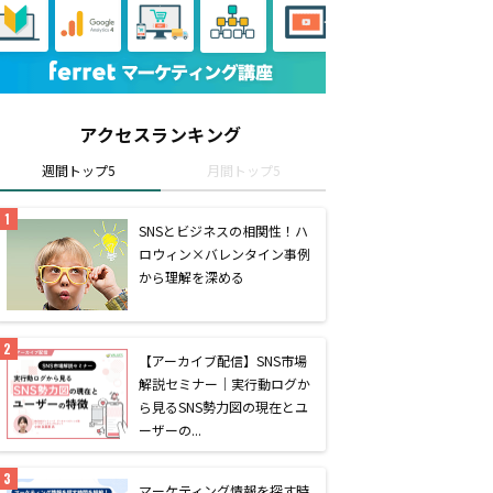
アクセスランキング
週間トップ5
月間トップ5
SNSとビジネスの相関性！ハ
ロウィン×バレンタイン事例
から理解を深める
【アーカイブ配信】SNS市場
解説セミナー｜実行動ログか
ら見るSNS勢力図の現在とユ
ーザーの...
マーケティング情報を探す時