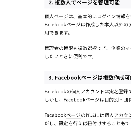
2. 複数人でページを管理可能
個人
ページ
は、基本的にログイン情報を
Facebook
ページ
は作成した本人以外の
用できます。
管理者の権限も複数選択でき、企業のマ
したいときに便利です。
3. Facebookページは複数作成
Facebookの個人
アカウント
は実名登録
しかし、Facebook
ページ
は目的別・団
Facebook
ページ
の作成には個人
アカウ
だし、設定を行えば紐付けすることもで