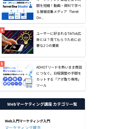
間を短縮！動画・資料で学べ
る情報収集メディア「ferret
On...
ユーザーに好まれるTikTok広
告とは？見てもらうために必
要な2つの要素
AD
HOTリードを熱いまま商談
につなぐ。日程調整の手間を
カットする「アポ取り専用」
ツール
Webマーケティング講座 カテゴリ一覧
Web入門マーケティング入門
マーケティング概念