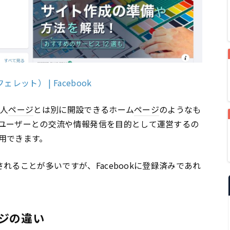
レット） | Facebook
個人
ページ
とは別に開設できるホーム
ページ
のようなも
ユーザーとの交流や情報発信を目的として運営するの
用できます。
れることが多いですが、Facebookに登録済みであれ
ージの違い