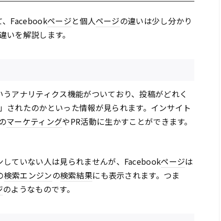
Facebook
ページ
と個人
ページ
の違いは少し分かり
違いを解説します。
いうアナリティクス機能がついており、投稿がどれく
」されたのかといった情報が見られます。インサイト
の
マーケティング
やPR活動に生かすことができます。
インしていない人は見られませんが、Facebook
ページ
は
の
検索エンジン
の
検索結果
にも表示されます。つま
ジ
のようなものです。