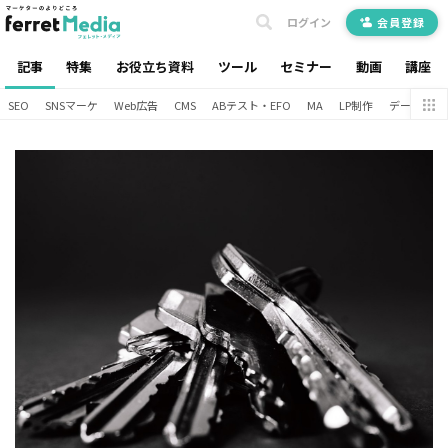
ログイン
会員登録
記事
特集
お役立ち資料
ツール
セミナー
動画
講座
SEO
SNSマーケ
Web広告
CMS
ABテスト・EFO
MA
LP制作
データ分析