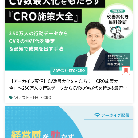
ABテスト・EFO・CRO
【アーカイブ配信】CV数最大化をもたらす「CRO施策大
全」〜250万人の行動データからCVRの伸び代を特定&最短で
成果を出す手法〜
ABテスト・EFO・CRO