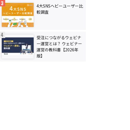
4大SNSヘビーユーザー比
較調査
受注につながるウェビナ
ー運営とは？ ウェビナー
運営の教科書【2026年
版】