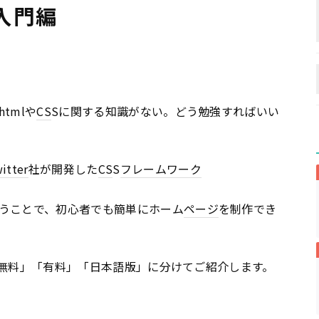
」入門編
tmlや
CS
Sに関する知識がない。どう勉強すればいい
itter
社が開発した
CS
S
フレームワーク
うことで、初心者でも簡単にホーム
ページ
を制作でき
を「無料」「有料」「日本語版」に分けてご紹介します。