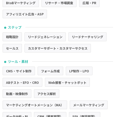
BtoBマーケティング
リサーチ・市場調査
広報・PR
アフィリエイト広告・ASP
ステップ
●
戦略設計
リードジェネレーション
リードナーチャリング
セールス
カスタマーサポート・カスタマーサクセス
ツール・素材
●
CMS・サイト制作
フォーム作成
LP制作・LPO
ABテスト・EFO・CRO
Web接客・チャットボット
動画・映像制作
アクセス解析
マーケティングオートメーション（MA）
メールマーケティング
データ分析・BI
CRM（顧客管理）
SFA（商談管理）