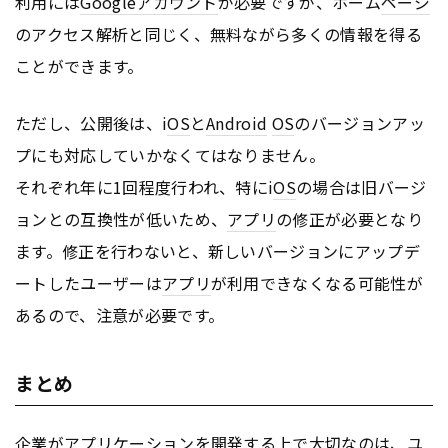
利用には
Google
アカウント
が必要ですが、ホーム
ページ
のアクセス解析と同じく、無料ながら多くの情報を得る
ことができます。
ただし、公開後は、i
OS
と
Android
OS
のバージョンアッ
プにも対応していかなくてはなりません。
それぞれ年に1回程度行われ、特にi
OS
の場合は旧バージ
ョンとの互換性が低いため、
アプリ
の修正が必要となり
ます。修正を行わないと、新しいバージョンにアップデ
ートしたユーザーは
アプリ
が利用できなくなる可能性が
あるので、注意が必要です。
まとめ
企業が
アプリ
ケーションを開発する上で大切なのは、ユ