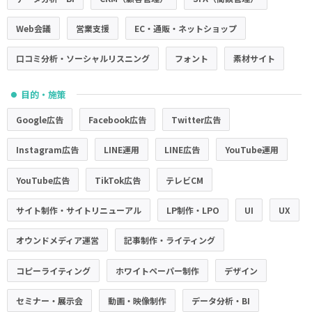
Web会議
営業支援
EC・通販・ネットショップ
口コミ分析・ソーシャルリスニング
フォント
素材サイト
目的・施策
●
Google広告
Facebook広告
Twitter広告
Instagram広告
LINE運用
LINE広告
YouTube運用
YouTube広告
TikTok広告
テレビCM
サイト制作・サイトリニューアル
LP制作・LPO
UI
UX
オウンドメディア運営
記事制作・ライティング
コピーライティング
ホワイトペーパー制作
デザイン
セミナー・展示会
動画・映像制作
データ分析・BI