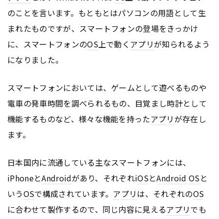
のことを言います。もともとはパソコンの用語として生
まれたものですが、スマートフォンの登場をきっかけ
に、スマートフォンの
OS
上で動く
アプリ
が知られるよう
になりました。
スマートフォンにおいては、ゲームとして遊べるものや
電車の発車時間を調べられるもの、目覚まし時計として
機能するものなど、様々な機能を持った
アプリ
が存在し
ます。
日本国内に流通している主なスマートフォンには、
iPhoneと
Android
があり、それぞれi
OS
と
Android
OS
と
いう
OS
で構成されています。
アプリ
は、それぞれの
OS
に合わせて製作するので、同じ内容に見える
アプリ
でも