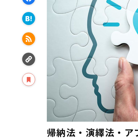
帰納法・演繹法・ア