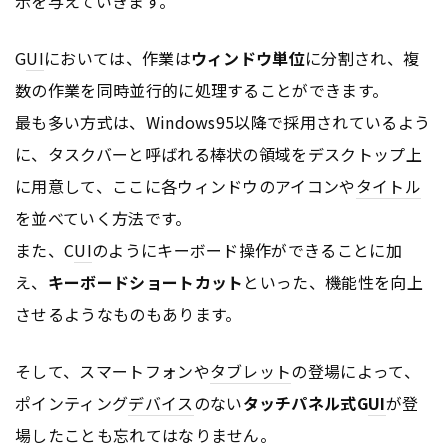
示を与えていきます。
G
UI
においては、作業は
ウィンドウ単位
に分割され、複
数の作業を同時並行的に処理することができます。
最も多い方式は、Windows95以降で採用されているよう
に、タスクバーと呼ばれる棒状の領域をデスクトップ上
に用意して、ここに各ウィンドウのアイコンや
タイトル
を並べていく方法です。
また、C
UI
のようにキーボード操作ができることに加
え、
キーボードショートカット
といった、機能性を向上
させるようなものもあります。
そして、スマートフォンや
タブレット
の登場によって、
ポインティング
デバイス
のない
タッチパネル式G
UI
が登
場したことも忘れてはなりません。