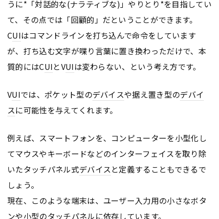
うに*「対話的な(ナラティブな)」やりとり*を目指してい
て、その点では「回顧的」だということができます。
C
UI
はコマンドラインを打ち込んで命令をしています
が、打ち込む文字が喋り言葉に置き換わっただけで、本
質的にはC
UI
とV
UI
は変わらない、という考え方です。
V
UI
では、ポケット型の
デバイス
や据え置き型の
デバイ
ス
に可能性を与えてくれます。
例えば、スマートフォンを、コンピューターを小型化し
てマウスやキーボードなどのインターフェイスを取り除
いたタッチパネル式
デバイス
と定義することもできるで
しょう。
現在、このような端末は、ユーザー入力用の小さなボタ
ンや小型のタッチパネルに依存しています。