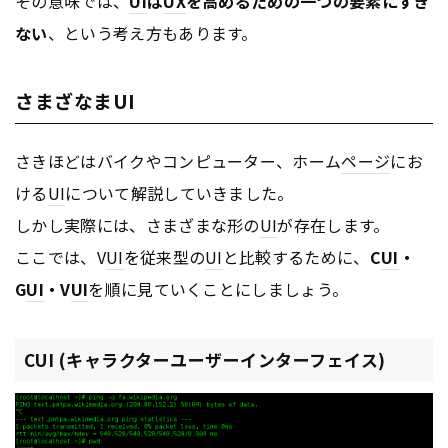
その意味では、
UI
は
UX
を高めるための一つの要素にすぎ
ない
、という考え方もあります。
さまざなまUI
さきほどはバイクやコンピューター、ホーム
ページ
にお
ける
UI
について解説していきました。
しかし実際には、さまざまな形の
UI
が存在します。
ここでは、V
UI
を従来型の
UI
と比較するために、
C
UI
・
G
UI
・V
UI
を順に見ていくことにしましょう。
CUI (キャラクターユーザーインターフェイス)