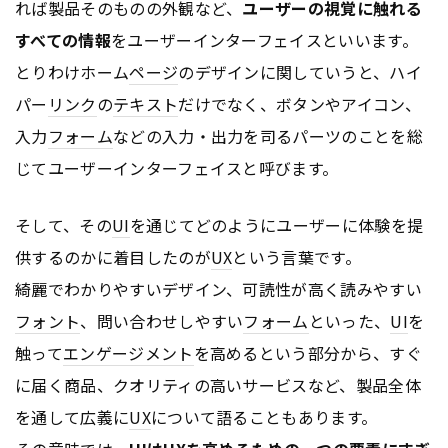
れば製品そのものの外観など、
ユーザーの視覚に触れる
すべての情報
をユーザーインターフェイスといいます。
とりわけホーム
ページ
のデザインに関していうと、ハイ
パー
リンク
の
テキスト
だけでなく、ボタンやアイコン、
入力
フォーム
などの入力・出力を司るパーツのことを総
じてユーザーインターフェイスと呼びます。
そして、その
UI
を通じてどのようにユーザーに体験を提
供するのかに着目したのが
UX
という言葉です。
綺麗でわかりやすいデザイン、可読性が高く読みやすい
フォント
、問い合わせしやすい
フォーム
といった、
UI
を
触って
エンゲージメント
を高めるという部分から、すぐ
に届く商品、クオリティの高いサービスなど、製品全体
を通して広義に
UX
について語ることもあります。