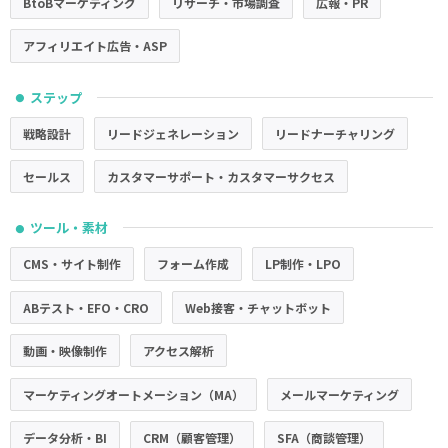
BtoBマーケティング
リサーチ・市場調査
広報・PR
アフィリエイト広告・ASP
ステップ
●
戦略設計
リードジェネレーション
リードナーチャリング
セールス
カスタマーサポート・カスタマーサクセス
ツール・素材
●
CMS・サイト制作
フォーム作成
LP制作・LPO
ABテスト・EFO・CRO
Web接客・チャットボット
動画・映像制作
アクセス解析
マーケティングオートメーション（MA）
メールマーケティング
データ分析・BI
CRM（顧客管理）
SFA（商談管理）