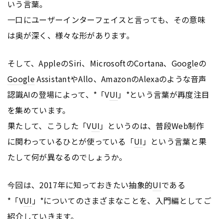
いう言葉。
一口にユーザーインターフェイスと言っても、その意味
は奥が深く、様々な形があります。
そして、AppleのSiri、MicrosoftのCortana、
Google
の
Google
AssistantやAllo、AmazonのAlexaのような音声
認識AIの登場によって、*「V
UI
」*という言葉が再度注目
を集めています。
果たして、こうした「V
UI
」というのは、普段Web制作
に関わっているひとが使っている「
UI
」という言葉と果
たして何が異なるのでしょうか。
今回は、2017年に知っておきたい抽象的
UI
である
*「V
UI
」*についてのさまざまなことを、入門編としてご
紹介していきます。