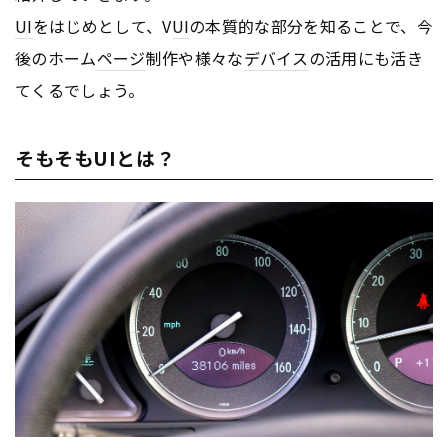
UI
をはじめとして、V
UI
の本質的な部分を知ることで、今
後のホーム
ページ
制作や様々な
デバイス
の活用にも活き
てくるでしょう。
そもそもUIとは？