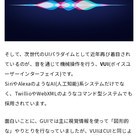
そして、次世代の
UI
パラダイムとして近年再び着目され
ているのが、音を通じて機械操作を行う、
V
UI
(ボイスユ
ーザーインターフェイス)です。
SiriやAlexaのようなAI(人工知能)系システムだけでな
く、TwillioやWebXMLのようなコマンド型システムでも
採用されています。
面白いことに、G
UI
では主に視覚情報を使って「図形的
な」やりとりを行なっていましたが、V
UI
はC
UI
と同じよ