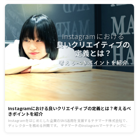
紹介していきます。基本的なアカウント運営の指針から、消費行動を促すため
の10のTipsを元に、自社のアカウントをより魅力的に魅せるヒントにしてくだ
さい。
Instagramにおける良いクリエイティブの定義とは？考えるべ
きポイントを紹介
Instagramをはじめとした企業のSNS活用を支援するテテマーチ株式会社で、
ディレクターを務める井関です。 テテマーチのInstagramマーケティングにつ
いての連載第6回では、「Instagramのクリエイティブ」についてお話ししま
す。Instagramのクリエイティブは、アカウント運用の明暗を分けるかなり重