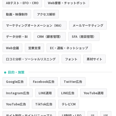
ABテスト・EFO・CRO
Web接客・チャットボット
動画・映像制作
アクセス解析
マーケティングオートメーション（MA）
メールマーケティング
データ分析・BI
CRM（顧客管理）
SFA（商談管理）
Web会議
営業支援
EC・通販・ネットショップ
口コミ分析・ソーシャルリスニング
フォント
素材サイト
目的・施策
●
Google広告
Facebook広告
Twitter広告
Instagram広告
LINE運用
LINE広告
YouTube運用
YouTube広告
TikTok広告
テレビCM
サイト制作・サイトリニューアル
LP制作・LPO
UI
UX