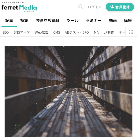
ログイン
会員登録
記事
特集
お役立ち資料
ツール
セミナー
動画
講座
SEO
SNSマーケ
Web広告
CMS
ABテスト・EFO
MA
LP制作
データ分析