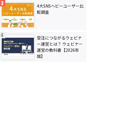
4大SNSヘビーユーザー比
較調査
受注につながるウェビナ
ー運営とは？ ウェビナー
運営の教科書【2026年
版】