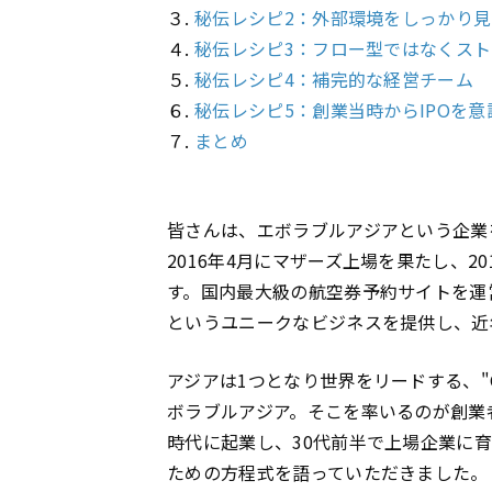
３.
秘伝レシピ2：外部環境をしっかり
４.
秘伝レシピ3：フロー型ではなくス
５.
秘伝レシピ4：補完的な経営チーム
６.
秘伝レシピ5：創業当時からIPOを
７.
まとめ
皆さんは、エボラブルアジアという企業
2016年4月にマザーズ上場を果たし、2
す。国内最大級の航空券予約サイトを運
というユニークなビジネスを提供し、近
アジアは1つとなり世界をリードする、"O
ボラブルアジア。そこを率いるのが創業
時代に起業し、30代前半で上場企業に
ための方程式を語っていただきました。