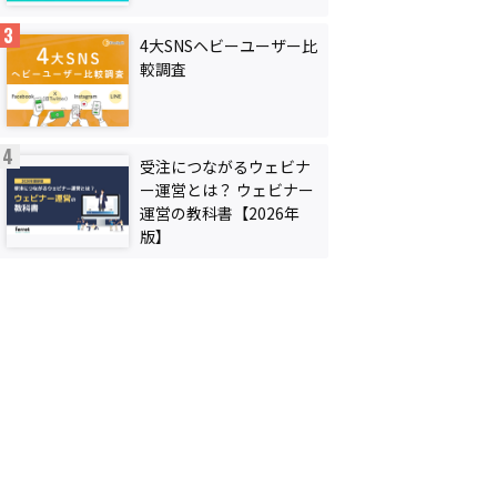
4大SNSヘビーユーザー比
較調査
受注につながるウェビナ
ー運営とは？ ウェビナー
運営の教科書【2026年
版】