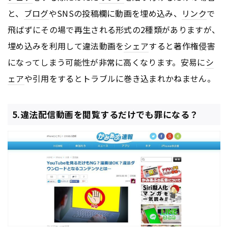
と、
ブログ
やSNSの投稿欄に動画を埋め込み、
リンク
で
飛ばずにその場で再生される形式の2種類がありますが、
埋め込みを利用して違法動画を
シェア
すると著作権侵害
になってしまう可能性が非常に高くなります。安易に
シ
ェア
や引用をするとトラブルに巻き込まれかねません。
5.違法配信動画を閲覧するだけでも罪になる？