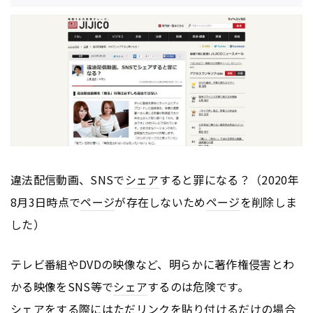
違法配信動画、SNSで
シェア
すると罪になる？（2020年
8月3日時点で
ページ
が存在しないため
ページ
を削除しま
した）
テレビ番組やDVDの映像など、明らかに著作権侵害とわ
かる映像をSNS等で
シェア
するのは危険です。
シェア
をする際にはただ
リンク
を貼り付けるだけの場合