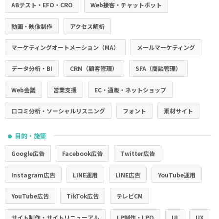
ABテスト・EFO・CRO
Web接客・チャットボット
動画・映像制作
アクセス解析
マーケティングオートメーション（MA）
メールマーケティング
データ分析・BI
CRM（顧客管理）
SFA（商談管理）
Web会議
営業支援
EC・通販・ネットショップ
口コミ分析・ソーシャルリスニング
フォント
素材サイト
目的・施策
●
Google広告
Facebook広告
Twitter広告
Instagram広告
LINE運用
LINE広告
YouTube運用
YouTube広告
TikTok広告
テレビCM
サイト制作・サイトリニューアル
LP制作・LPO
UI
UX