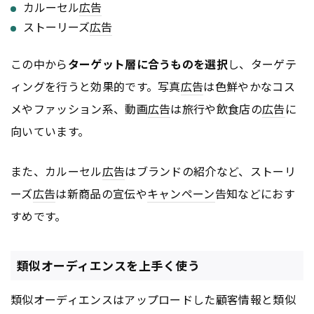
カルーセル
広告
ストーリーズ
広告
この中から
ターゲット層に合うものを選択
し、ターゲテ
ィングを行うと効果的です。写真
広告
は色鮮やかなコス
メやファッション系、動画
広告
は旅行や飲食店の
広告
に
向いています。
また、カルーセル
広告
はブランドの紹介など、ストーリ
ーズ
広告
は新商品の宣伝や
キャンペーン
告知などにおす
すめです。
類似オーディエンスを上手く使う
類似オーディエンスはアップロードした顧客情報と類似