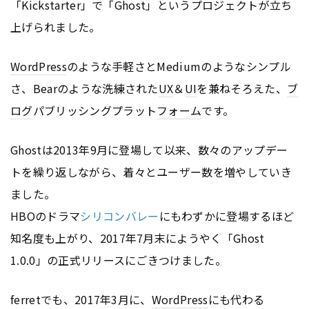
「Kickstarter」で「Ghost」というプロジェクトが立ち
上げられました。
WordPress
のような手軽さとMediumのようなシンプル
さ、Bearのような洗練された
UX
＆
UI
を兼ねそろえた、
ブ
ログ
パブリッシングプラット
フォーム
です。
Ghostは2013年9月に登場して以来、数々のアップデー
トを繰り返しながら、着々とユーザー数を増やしていき
ました。
HBOのドラマ
シリコンバレー
にもわずかに登場するほど
知名度も上がり、2017年7月末にようやく「Ghost
1.0.0」の正式リリースにごきつけました。
ferretでも、2017年3月に、
WordPress
にも代わる