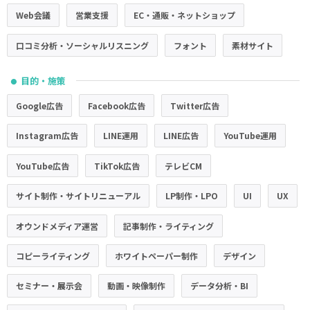
Web会議
営業支援
EC・通販・ネットショップ
口コミ分析・ソーシャルリスニング
フォント
素材サイト
目的・施策
●
Google広告
Facebook広告
Twitter広告
Instagram広告
LINE運用
LINE広告
YouTube運用
YouTube広告
TikTok広告
テレビCM
サイト制作・サイトリニューアル
LP制作・LPO
UI
UX
オウンドメディア運営
記事制作・ライティング
コピーライティング
ホワイトペーパー制作
デザイン
セミナー・展示会
動画・映像制作
データ分析・BI