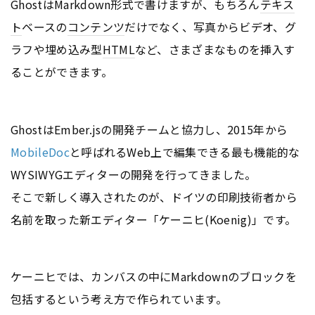
GhostはMarkdown形式で書けますが、もちろん
テキス
ト
ベースの
コンテンツ
だけでなく、写真からビデオ、グ
ラフや埋め込み型
HTML
など、さまざまなものを挿入す
ることができます。
GhostはEmber.jsの開発チームと協力し、2015年から
MobileDoc
と呼ばれるWeb上で編集できる最も機能的な
WYSIWYGエディターの開発を行ってきました。
そこで新しく導入されたのが、ドイツの印刷技術者から
名前を取った新エディター「ケーニヒ(Koenig)」です。
ケーニヒでは、カンバスの中にMarkdownのブロックを
包括するという考え方で作られています。