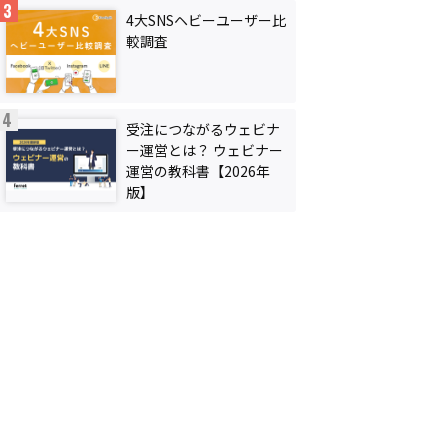
4大SNSヘビーユーザー比
較調査
受注につながるウェビナ
ー運営とは？ ウェビナー
運営の教科書【2026年
版】