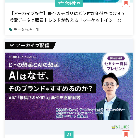
データ分析・BI
【アーカイブ配信】既存カテゴリにどう付加価値をつける？
検索データと購買トレンドが教える「マーケットイン」な商
品開発アプローチ
データ分析・BI
AI