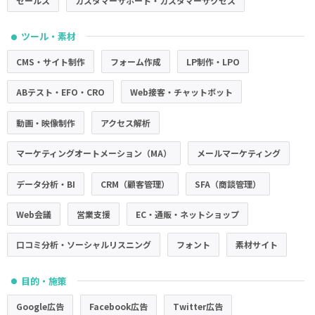
セールス
カスタマーサポート・カスタマーサクセス
ツール・素材
●
CMS・サイト制作
フォーム作成
LP制作・LPO
ABテスト・EFO・CRO
Web接客・チャットボット
動画・映像制作
アクセス解析
マーケティングオートメーション（MA）
メールマーケティング
データ分析・BI
CRM（顧客管理）
SFA（商談管理）
Web会議
営業支援
EC・通販・ネットショップ
口コミ分析・ソーシャルリスニング
フォント
素材サイト
目的・施策
●
Google広告
Facebook広告
Twitter広告