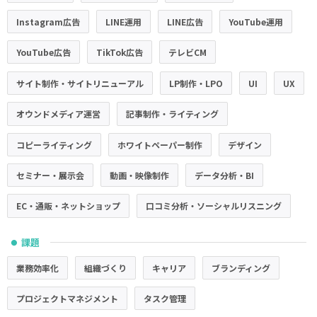
Instagram広告
LINE運用
LINE広告
YouTube運用
YouTube広告
TikTok広告
テレビCM
サイト制作・サイトリニューアル
LP制作・LPO
UI
UX
オウンドメディア運営
記事制作・ライティング
コピーライティング
ホワイトペーパー制作
デザイン
セミナー・展示会
動画・映像制作
データ分析・BI
EC・通販・ネットショップ
口コミ分析・ソーシャルリスニング
課題
●
業務効率化
組織づくり
キャリア
ブランディング
プロジェクトマネジメント
タスク管理