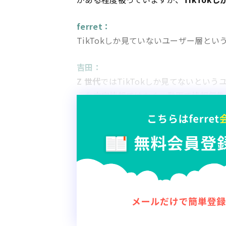
ferret：
TikTokしか見ていないユーザー層と
吉田：
Z 世代
ではTikTokしか見てないというユ
うな
文字情報ではなく、動画で情報収集