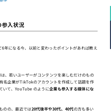
の参入状況
陸して6年になる今、以前と変わったポイントがあれば教え
当初は、若いユーザーが
コンテンツ
を楽しむだけのもの
名企業がTikTokの
アカウント
を作成して話題を作
て、YouTube のように
企業も参入する媒体にな
ものの、最近では
20代後半や30代、40代
の方も多い