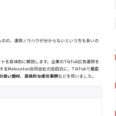
ものの、運用ノウハウが分からないという方も多いの
トを具体的に解説します。企業のTikTok
広告
運用を
elocoton合同会社の吉田氏に、TikTokで
反応
の良い商材
、
具体的な成功事例
などを伺いました。