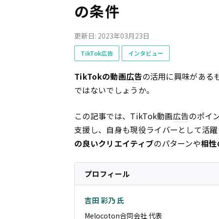
の条件
更新日: 2023年03月23日
TikTok広告
インタビュー
TikTokの動画
広告
の活用に興味がある
ではないでしょうか。
この記事では、TikTok動画
広告
のポイン
支援し、自身も現役ライバーとして活躍するM
の良いクリエイティブ
のパターンや
相性
プロフィール
吉田 彩乃 氏
Melocoton合同会社 代表