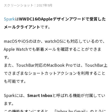
スクリーンショット：2017年9月
Spark
は
WWDC16のAppleデザインアワードで受賞した
メールクライアント
です。
mac
OS
やi
OS
のほか、watch
OS
にも対応しているので、
Apple Watchでも新着メールを確認することができま
す。
また、TouchBar対応のMacBook Proでは、TouchBar上
でさまざまなショートカットアクションを利用すること
も可能です。
Sparkには、
Smart Inbox
と呼ばれる機能が付属してい
ます。
この機能をオンにすると、「Inbox by Gmail」のように