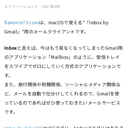
スクリーンショット：2017年9月
flammin75.com
は、mac
OS
で使える*「Inbox by
Gmail」*用のメールクライアントです。
Inbox
と言えば、今はもう見なくなってしまったGmail用
の
アプリ
ケーション「Mailbox」のように、受信トレイ
をスワイプでゼロにしていく方式の
アプリ
ケーションで
す。
また、旅行関係や財務関係、
ソーシャルメディア
関係な
ど、メールを自動で仕分けしてくれるので、Gmailを使
っているのであればぜひ使っておきたいメールサービス
です。
Inbox by Gmail
にはi
OS
アプリ
・
Android
アプリ
はありま