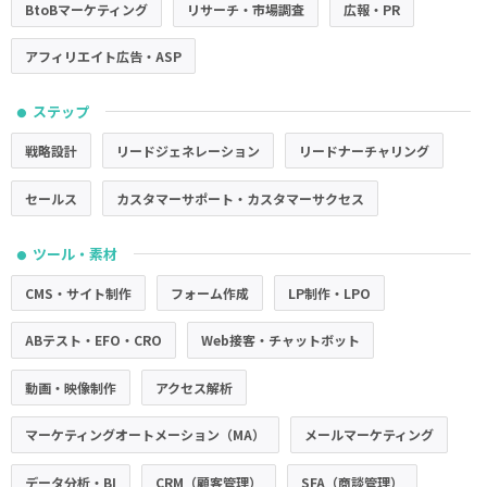
BtoBマーケティング
リサーチ・市場調査
広報・PR
アフィリエイト広告・ASP
ステップ
●
戦略設計
リードジェネレーション
リードナーチャリング
セールス
カスタマーサポート・カスタマーサクセス
ツール・素材
●
CMS・サイト制作
フォーム作成
LP制作・LPO
ABテスト・EFO・CRO
Web接客・チャットボット
動画・映像制作
アクセス解析
マーケティングオートメーション（MA）
メールマーケティング
データ分析・BI
CRM（顧客管理）
SFA（商談管理）