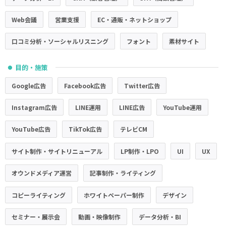
Web会議
営業支援
EC・通販・ネットショップ
口コミ分析・ソーシャルリスニング
フォント
素材サイト
目的・施策
●
Google広告
Facebook広告
Twitter広告
Instagram広告
LINE運用
LINE広告
YouTube運用
YouTube広告
TikTok広告
テレビCM
サイト制作・サイトリニューアル
LP制作・LPO
UI
UX
オウンドメディア運営
記事制作・ライティング
コピーライティング
ホワイトペーパー制作
デザイン
セミナー・展示会
動画・映像制作
データ分析・BI