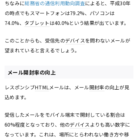
ちなみに
総務省の通信利用動向調査
によると、平成30年
の時点でもスマートフォンは79.2%、パソコンは
74.0%、
タブレット
は40.0%という結果が出ています。
このことからも、受信先の
デバイス
を問わないメールが
望まれていると言えるでしょう。
メール開封率の向上
レスポンシブ
HTML
メールは、メール
開封率
の向上が見
込めます。
受信したメールをモバイル端末で開封している割合は
60%程度となっており、他の
デバイス
よりも高い数字に
なっています。これは、場所にとらわれない働き方や移