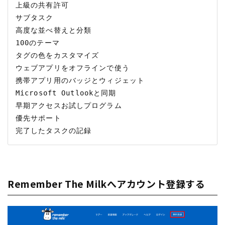
上級の共有許可 	

サブタスク	

高度な並べ替えと分類 	

100のテーマ	

タグの色をカスタマイズ	

ウェブアプリをオフラインで使う	

携帯アプリ用のバッジとウィジェット	

Microsoft Outlookと同期	

早期アクセスお試しプログラム	

優先サポート	

Remember The Milkへアカウント登録する