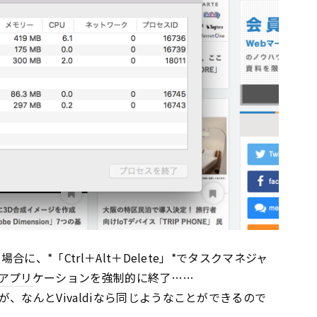
合に、*「Ctrl＋Alt＋Delete」*でタスクマネジャ
アプリ
ケーションを強制的に終了……
、なんとVivaldiなら同じようなことができるので