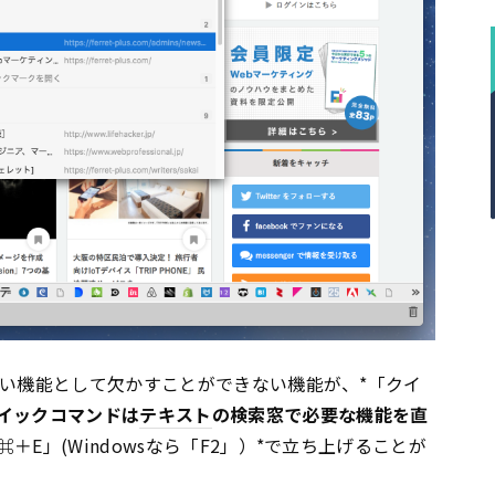
たい機能として欠かすことができない機能が、*「クイ
イックコマンドは
テキスト
の検索窓で必要な機能を直
⌘＋E」(Windowsなら「F2」）*で立ち上げることが