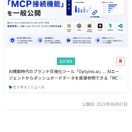
ビジネス
AI検索時代のブランド可視化ツール「Optyino.ai」、AIエー
ジェントからダッシュボードデータを直接参照できる「MCP
接続」機能を一般公開
ビジネス / ニュース
公開日: 2023年06月07日