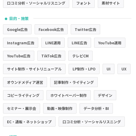
口コミ分析・ソーシャルリスニング
フォント
素材サイト
目的・施策
●
Google広告
Facebook広告
Twitter広告
Instagram広告
LINE運用
LINE広告
YouTube運用
YouTube広告
TikTok広告
テレビCM
サイト制作・サイトリニューアル
LP制作・LPO
UI
UX
オウンドメディア運営
記事制作・ライティング
コピーライティング
ホワイトペーパー制作
デザイン
セミナー・展示会
動画・映像制作
データ分析・BI
EC・通販・ネットショップ
口コミ分析・ソーシャルリスニング