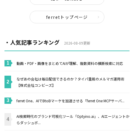
ferretトップページ
・人気記事ランキング
2026-08-09更新
動画・PDF・画像をまとめてAIが理解、複数資料の横断検索に対応
なぜあの会社は毎日配信できるのか？タイパ重視のメルマガ運用術
【株式会社コンビーズ】
ferret One、AIでBtoBマーケを加速させる「ferret One MCPサーバ...
AI検索時代のブランド可視化ツール「Optyino.ai」、AIエージェントか
らダッシュボ...