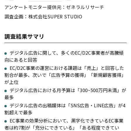
アンケートモニター提供元：ゼネラルリサーチ
調査企画：株式会社SUPER STUDIO
調査結果サマリ
デジタル
広告
に関して、多くのEC/D2C事業者が高騰傾
向にあると回答
EC/D2C事業の運営における課題は「売上」と回答した
割合が最多、次いで「
広告
予算の獲得」「新規顧客獲得」
が上位
デジタル
広告
における月予算は「300~500万円未満」が
最多
デジタル
広告
の出稿媒体は「SNS
広告
・LINE
広告
」が4
割超えで最多
EC事業の効果分析において、黒字化できているEC事業
者は約7割が「充分にできている」「ある程度できてい