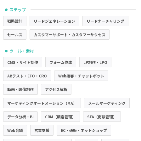
ステップ
●
戦略設計
リードジェネレーション
リードナーチャリング
セールス
カスタマーサポート・カスタマーサクセス
ツール・素材
●
CMS・サイト制作
フォーム作成
LP制作・LPO
ABテスト・EFO・CRO
Web接客・チャットボット
動画・映像制作
アクセス解析
マーケティングオートメーション（MA）
メールマーケティング
データ分析・BI
CRM（顧客管理）
SFA（商談管理）
Web会議
営業支援
EC・通販・ネットショップ