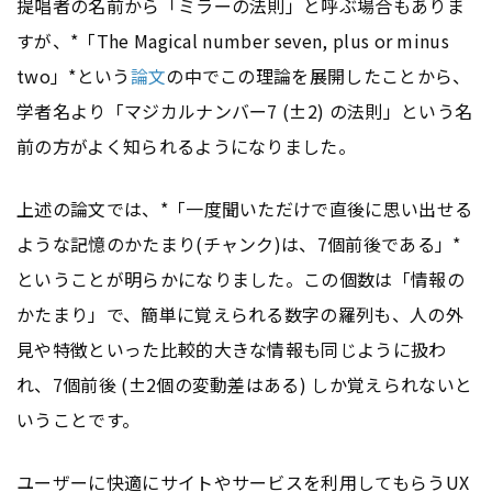
提唱者の名前から「ミラーの法則」と呼ぶ場合もありま
すが、*「The Magical number seven, plus or minus
two」*という
論文
の中でこの理論を展開したことから、
学者名より「マジカルナンバー7 (±2) の法則」という名
前の方がよく知られるようになりました。
上述の論文では、*「一度聞いただけで直後に思い出せる
ような記憶のかたまり(チャンク)は、7個前後である」*
ということが明らかになりました。この個数は「情報の
かたまり」で、簡単に覚えられる数字の羅列も、人の外
見や特徴といった比較的大きな情報も同じように扱わ
れ、7個前後 (±2個の変動差はある) しか覚えられないと
いうことです。
ユーザーに快適にサイトやサービスを利用してもらう
UX