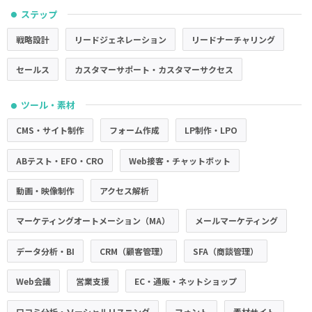
ステップ
●
戦略設計
リードジェネレーション
リードナーチャリング
セールス
カスタマーサポート・カスタマーサクセス
ツール・素材
●
CMS・サイト制作
フォーム作成
LP制作・LPO
ABテスト・EFO・CRO
Web接客・チャットボット
動画・映像制作
アクセス解析
マーケティングオートメーション（MA）
メールマーケティング
データ分析・BI
CRM（顧客管理）
SFA（商談管理）
Web会議
営業支援
EC・通販・ネットショップ
口コミ分析・ソーシャルリスニング
フォント
素材サイト