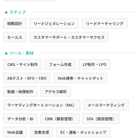
ステップ
●
戦略設計
リードジェネレーション
リードナーチャリング
セールス
カスタマーサポート・カスタマーサクセス
ツール・素材
●
CMS・サイト制作
フォーム作成
LP制作・LPO
ABテスト・EFO・CRO
Web接客・チャットボット
動画・映像制作
アクセス解析
マーケティングオートメーション（MA）
メールマーケティング
データ分析・BI
CRM（顧客管理）
SFA（商談管理）
Web会議
営業支援
EC・通販・ネットショップ