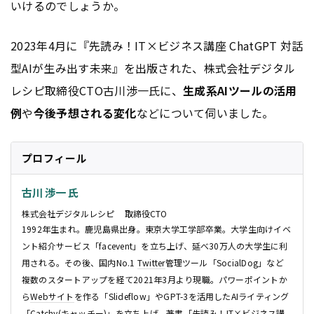
いけるのでしょうか。
2023年4月に『先読み！IT×ビジネス講座 ChatGPT 対話
型AIが生み出す未来』を出版された、株式会社デジタル
レシピ取締役CTO古川渉一氏に、
生成系AIツールの活用
例
や
今後予想される変化
などについて伺いました。
プロフィール
古川 渉一 氏
株式会社デジタルレシピ 取締役CTO
1992年生まれ。鹿児島県出身。東京大学工学部卒業。大学生向けイベ
ント紹介サービス「facevent」を立ち上げ、延べ30万人の大学生に利
用される。その後、国内No.1
Twitter
管理ツール「SocialDog」など
複数のスタートアップを経て2021年3月より現職。パワーポイントか
ら
Webサイト
を作る「Slideflow」やGPT-3を活用したAIライティング
「Catchy(キャッチー)」を立ち上げ。著書「先読み！IT×ビジネス講