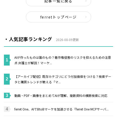
記事一覧に戻る
ferretトップページ
・人気記事ランキング
2026-08-09更新
AIが作ったものは誰のもの？著作権侵害のリスクを抑えるための注意
点 弁護士が解説！マーケ...
【アーカイブ配信】既存カテゴリにどう付加価値をつける？検索デー
タと購買トレンドが教える「マ...
動画・PDF・画像をまとめてAIが理解、複数資料の横断検索に対応
ferret One、AIでBtoBマーケを加速させる「ferret One MCPサーバ...