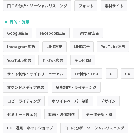
口コミ分析・ソーシャルリスニング
フォント
素材サイト
目的・施策
●
Google広告
Facebook広告
Twitter広告
Instagram広告
LINE運用
LINE広告
YouTube運用
YouTube広告
TikTok広告
テレビCM
サイト制作・サイトリニューアル
LP制作・LPO
UI
UX
オウンドメディア運営
記事制作・ライティング
コピーライティング
ホワイトペーパー制作
デザイン
セミナー・展示会
動画・映像制作
データ分析・BI
EC・通販・ネットショップ
口コミ分析・ソーシャルリスニング