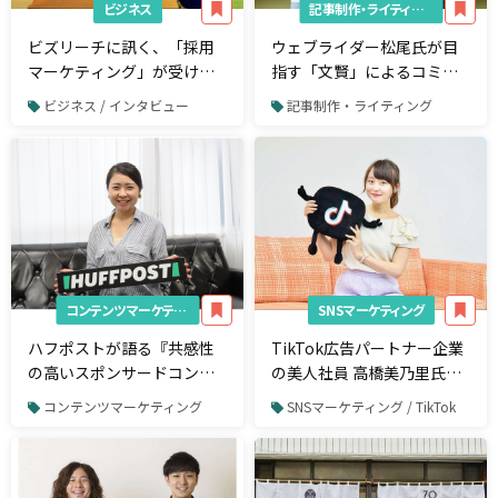
ビジネス
記事制作・ライティング
ビズリーチに訊く、「採用
ウェブライダー松尾氏が目
マーケティング」が受け入
指す「文賢」によるコミュ
れられる背景とその理由
ニケーションの形
ビジネス / インタビュー
記事制作・ライティング
コンテンツマーケティング
SNSマーケティング
ハフポストが語る『共感性
TikTok広告パートナー企業
の高いスポンサードコンテ
の美人社員 高橋美乃里氏と
ンツ』とは？
「TikTokのこれから」につ
コンテンツマーケティング
SNSマーケティング / TikTok
いて考察してみた。