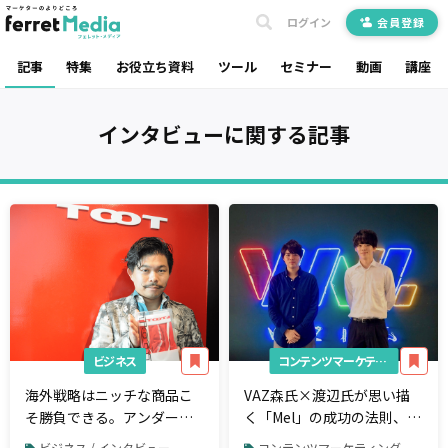
ログイン
会員登録
記事
特集
お役立ち資料
ツール
セミナー
動画
講座
インタビュー
に関する記事
ビジネス
コンテンツマーケティング
海外戦略はニッチな商品こ
VAZ森氏×渡辺氏が思い描
そ勝負できる。アンダーウ
く「Mel」の成功の法則、そ
ェアTOOT枡野社長のユニ
して未来
ビジネス / インタビュー
コンテンツマーケティング