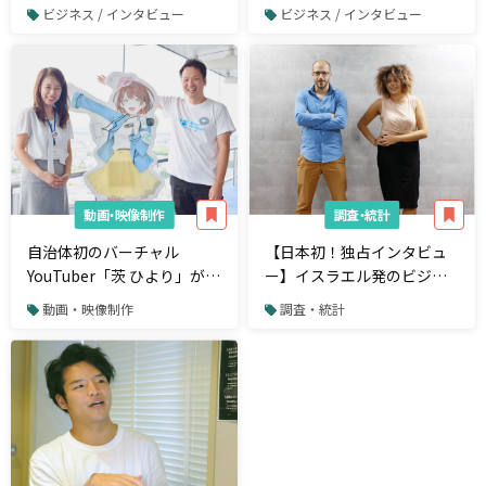
サイト改善のヒント
ビジネス / インタビュー
ビジネス / インタビュー
動画・映像制作
調査・統計
自治体初のバーチャル
【日本初！独占インタビュ
YouTuber「茨 ひより」がで
ー】イスラエル発のビジネ
きるまで
ス管理ツール「monday.
動画・映像制作
調査・統計
com」が日本マーケットに
見る勝機