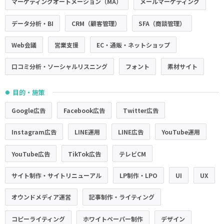
マーケティングオートメーション（MA）
メールマーケティング
データ分析・BI
CRM（顧客管理）
SFA（商談管理）
Web会議
営業支援
EC・通販・ネットショップ
口コミ分析・ソーシャルリスニング
フォント
素材サイト
目的・施策
●
Google広告
Facebook広告
Twitter広告
Instagram広告
LINE運用
LINE広告
YouTube運用
YouTube広告
TikTok広告
テレビCM
サイト制作・サイトリニューアル
LP制作・LPO
UI
UX
オウンドメディア運営
記事制作・ライティング
コピーライティング
ホワイトペーパー制作
デザイン