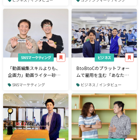
ーク論
SNSマーケティング
ビジネス
「動画編集スキルよりも、
BtoBtoCのプラットフォー
企画力」動画ライター砂流
ムで雇用を生む「あなたの
恵介氏に直撃してみた
マイスター」
SNSマーケティング
ビジネス / インタビュー