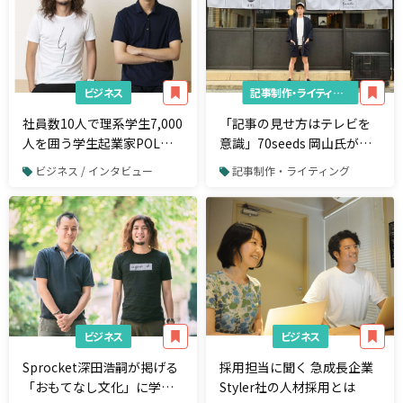
ビジネス
記事制作・ライティング
社員数10人で理系学生7,000
「記事の見せ方はテレビを
人を囲う学生起業家POL加
意識」70seeds 岡山氏が語
茂氏が語る「研究環境を向
る「伝わるメディア」の作
ビジネス / インタビュー
記事制作・ライティング
上させる狙いとは」
り方
ビジネス
ビジネス
Sprocket深田浩嗣が掲げる
採用担当に聞く 急成長企業
「おもてなし文化」に学ぶ
Styler社の人材採用とは