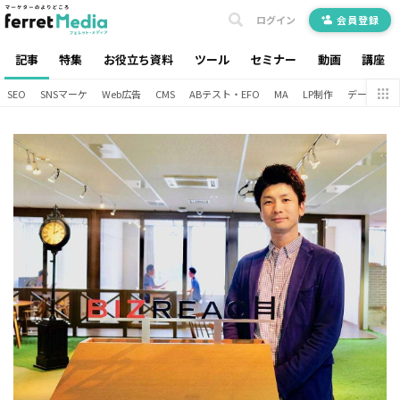
ログイン
会員登録
記事
特集
お役立ち資料
ツール
セミナー
動画
講座
SEO
SNSマーケ
Web広告
CMS
ABテスト・EFO
MA
LP制作
データ分析