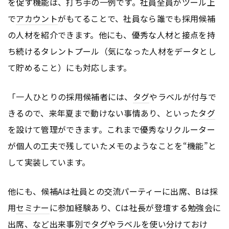
を促す機能は、打ち手の一例です。社員全員がツール上
で
アカウント
がもてることで、社員なら誰でも採用候補
の人材を紹介できます。他にも、優秀な人材と接点を持
ち続けるタレントプール（気になった人材をデータとし
て貯めること）にも対応します。
「一人ひとりの採用候補者には、
タグ
やラベルが付与で
きるので、来年夏まで動けない事情あり、といった
タグ
を設けて管理ができます。これまで優秀なリクルーター
が個人の工夫で残していたメモのようなことを“機能”と
して実装しています。
他にも、候補Aは社員との交流パーティーに出席、Bは採
用
セミナー
に参加経験あり、Cは社長が登壇する勉強会に
出席、など出来事別で
タグ
やラベルを使い分けておけ