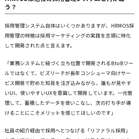
う？
採用管理システム自体はいくつかありますが、HRM
OS
採
用管理の特徴は採用
マーケティング
の実践を念頭に特化
して開発された点と言えます。
「業務システムと紐づく立ち位置で開発される
BtoB
ツー
ルではなくて、ビズリーチが長年コンシューマ向けサー
ビス開発で貯めた知見を注ぎ込みながら、誰もが見やす
い
UI
、使いやすい
UX
を意識して開発しています。一元管
理して、蓄積したデータを使いこなし、次の打ち手が導
けることにこそメリットを感じてほしいのです」
社員の紹介経由で採用へとつなげる「リファラル採用」