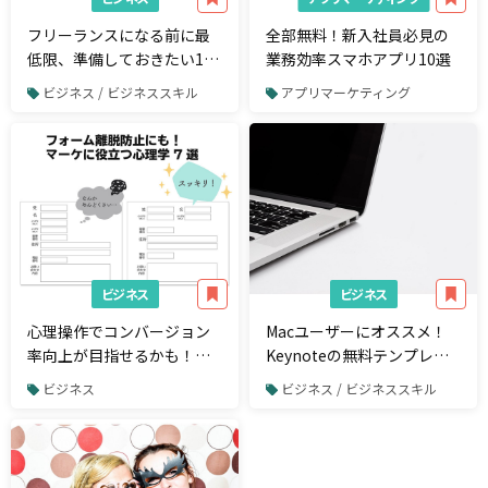
フリーランスになる前に最
全部無料！新入社員必見の
低限、準備しておきたい11
業務効率スマホアプリ10選
のチェックリスト
ビジネス / ビジネススキル
アプリマーケティング
ビジネス
ビジネス
心理操作でコンバージョン
Macユーザーにオススメ！
率向上が目指せるかも！？
Keynoteの無料テンプレー
知っておきたい行動心理学7
トまとめ
ビジネス
ビジネス / ビジネススキル
選