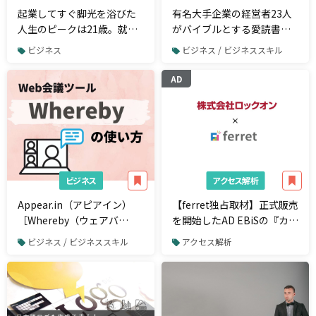
起業してすぐ脚光を浴びた
有名大手企業の経営者23人
人生のピークは21歳。就労
がバイブルとする愛読書ま
ビザ通らず、事業立ち上げ
とめ
ビジネス
ビジネス / ビジネススキル
も諦めかけた創業期。ワン
ダーシェイク代表・鈴木仁
AD
士氏【前編】
ビジネス
アクセス解析
Appear.in（アピアイン）
【ferret独占取材】正式販売
［Whereby（ウェアバ
を開始したAD EBiSの『カス
イ）］とは？無料Web会議
タマージャーニー分析』 次
ビジネス / ビジネススキル
アクセス解析
ツールの使い方と便利機能
回の大規模アップデートで
加わる新機能とは