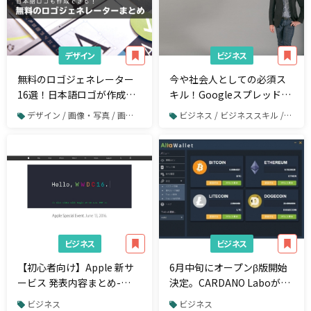
デザイン
ビジネス
無料のロゴジェネレーター
今や社会人としての必須ス
16選！日本語ロゴが作成で
キル！Googleスプレッドシ
きるフリーツールも
ートを使いこなすためのシ
デザイン / 画像・写真 / 画像や写真の加工・編集
ビジネス / ビジネススキル / Excel
ョートカット・裏ワザまと
め
ビジネス
ビジネス
【初心者向け】Apple 新サ
6月中旬にオープンβ版開始
ービス 発表内容まとめ-
決定。CARDANO Laboが開
WWDC 2016-（Watch
発する、ビットコインやイ
ビジネス
ビジネス