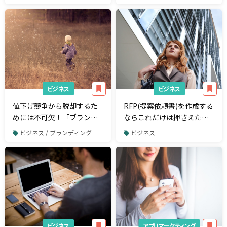
OS3,Mac OS Sierra、iOS10
ーサリアムなど複数の暗号
情報追加）
通貨に対応したライト版HD
ウォレット「Alta Wallet」
ビジネス
ビジネス
値下げ競争から脱却するた
RFP(提案依頼書)を作成する
めには不可欠！「ブランデ
ならこれだけは押さえた
ィング」の基本と重要性を
い！最低限知っておくべき
ビジネス / ブランディング
ビジネス
解説
ポイント4選
ビジネス
アプリマーケティング