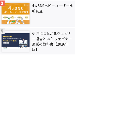
4大SNSヘビーユーザー比
較調査
受注につながるウェビナ
ー運営とは？ ウェビナー
運営の教科書【2026年
版】