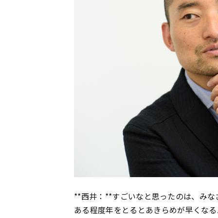
**西井：**すごいなと思ったのは、み
ある程度年をとるとあきらめが早くなる