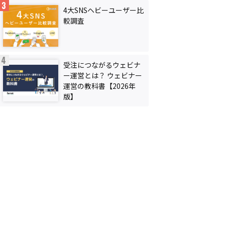
4大SNSヘビーユーザー比
較調査
受注につながるウェビナ
ー運営とは？ ウェビナー
運営の教科書【2026年
版】