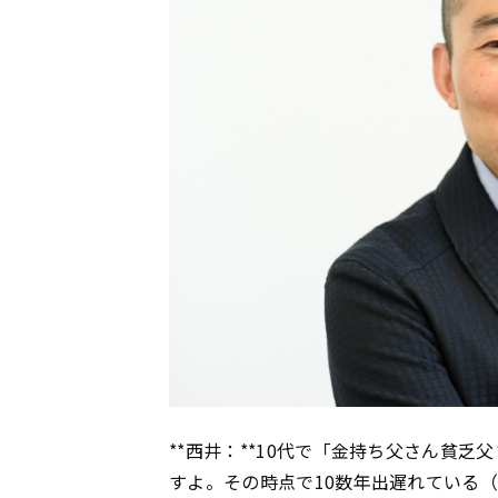
**西井：**10代で「金持ち父さん貧
すよ。その時点で10数年出遅れている