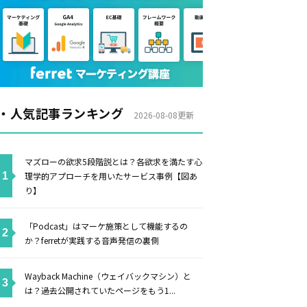
・人気記事ランキング
2026-08-08更新
マズローの欲求5段階説とは？各欲求を満たす心
理学的アプローチを用いたサービス事例【図あ
り】
「Podcast」はマーケ施策として機能するの
か？ferretが実践する音声発信の裏側
Wayback Machine（ウェイバックマシン）と
は？過去公開されていたページをもう1...