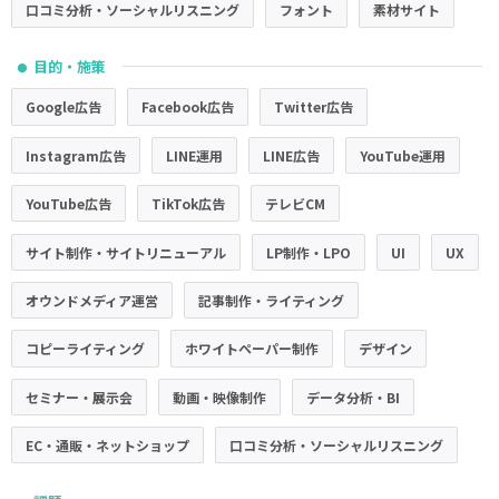
口コミ分析・ソーシャルリスニング
フォント
素材サイト
目的・施策
●
Google広告
Facebook広告
Twitter広告
Instagram広告
LINE運用
LINE広告
YouTube運用
YouTube広告
TikTok広告
テレビCM
サイト制作・サイトリニューアル
LP制作・LPO
UI
UX
オウンドメディア運営
記事制作・ライティング
コピーライティング
ホワイトペーパー制作
デザイン
セミナー・展示会
動画・映像制作
データ分析・BI
EC・通販・ネットショップ
口コミ分析・ソーシャルリスニング