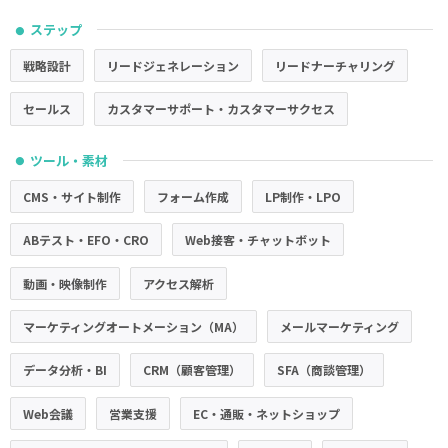
ステップ
●
戦略設計
リードジェネレーション
リードナーチャリング
セールス
カスタマーサポート・カスタマーサクセス
ツール・素材
●
CMS・サイト制作
フォーム作成
LP制作・LPO
ABテスト・EFO・CRO
Web接客・チャットボット
動画・映像制作
アクセス解析
マーケティングオートメーション（MA）
メールマーケティング
データ分析・BI
CRM（顧客管理）
SFA（商談管理）
Web会議
営業支援
EC・通販・ネットショップ