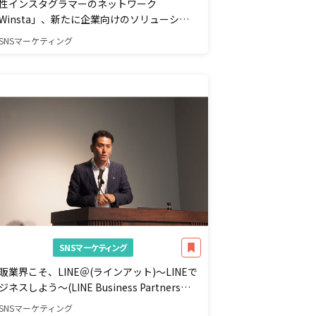
性インスタグラマーのネットワーク
Winsta」、新たに企業向けのソリューショ
提供開始
SNSマーケティング
SNSマーケティング
販業界こそ、LINE＠(ラインアット)～LINEで
ジネスしよう～(LINE Business Partners株
会社長福 久弘氏) ーEC-CUBE DAY 2015 ～未
SNSマーケティング