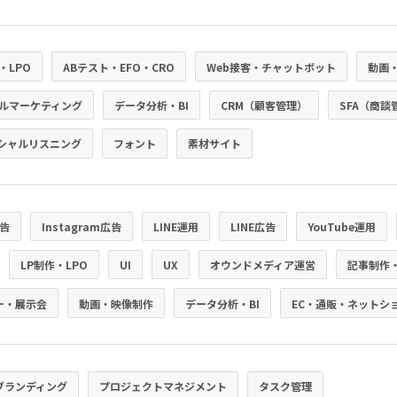
・LPO
ABテスト・EFO・CRO
Web接客・チャットボット
動画
ルマーケティング
データ分析・BI
CRM（顧客管理）
SFA（商談
シャルリスニング
フォント
素材サイト
広告
Instagram広告
LINE運用
LINE広告
YouTube運用
LP制作・LPO
UI
UX
オウンドメディア運営
記事制作
ー・展示会
動画・映像制作
データ分析・BI
EC・通販・ネットシ
ブランディング
プロジェクトマネジメント
タスク管理