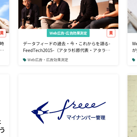
Web広告・広告効果測定
時
データフィードの過去・今・これからを語る-
W
18
FeedTech2015-（アタラ杉原代表・アタラ岡
が
田氏・アナグラム阿部氏・フィードフォース川
Web広告・広告効果測定
田氏）