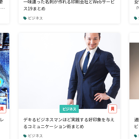
便
一味違った名刺が作れる印刷会社とWebサービ
女
ック
ス19まとめ
「
ン
ビジネス
ビジネス
レ
デキるビジネスマンほど実践する好印象を与え
通
るコミュニケーション術まとめ
ビ
式
ビジネス