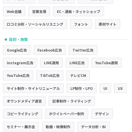
Web会議
営業支援
EC・通販・ネットショップ
口コミ分析・ソーシャルリスニング
フォント
素材サイト
目的・施策
●
Google広告
Facebook広告
Twitter広告
Instagram広告
LINE運用
LINE広告
YouTube運用
YouTube広告
TikTok広告
テレビCM
サイト制作・サイトリニューアル
LP制作・LPO
UI
UX
オウンドメディア運営
記事制作・ライティング
コピーライティング
ホワイトペーパー制作
デザイン
セミナー・展示会
動画・映像制作
データ分析・BI