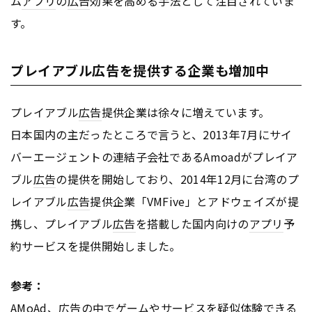
ム
アプリ
の
広告
効果を高める手法として注目されていま
す。
プレイアブル広告を提供する企業も増加中
プレイアブル
広告
提供企業は徐々に増えています。
日本国内の主だったところで言うと、2013年7月にサイ
バーエージェントの連結子会社であるAmoadがプレイア
ブル
広告
の提供を開始しており、2014年12月に台湾のプ
レイアブル
広告
提供企業「VMFive」とアドウェイズが提
携し、プレイアブル
広告
を搭載した国内向けの
アプリ
予
約サービスを提供開始しました。
参考：
AMoAd、
広告
の中でゲームやサービスを疑似体験できる