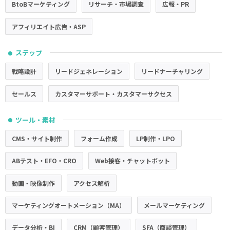
BtoBマーケティング
リサーチ・市場調査
広報・PR
アフィリエイト広告・ASP
ステップ
●
戦略設計
リードジェネレーション
リードナーチャリング
セールス
カスタマーサポート・カスタマーサクセス
ツール・素材
●
CMS・サイト制作
フォーム作成
LP制作・LPO
ABテスト・EFO・CRO
Web接客・チャットボット
動画・映像制作
アクセス解析
マーケティングオートメーション（MA）
メールマーケティング
データ分析・BI
CRM（顧客管理）
SFA（商談管理）