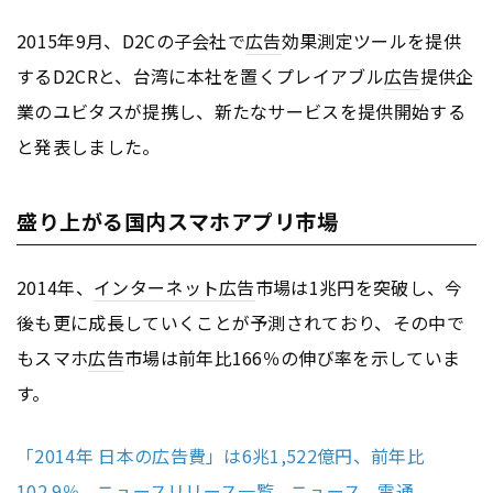
2015年9月、D2Cの子会社で
広告
効果測定ツールを提供
するD2CRと、台湾に本社を置くプレイアブル
広告
提供企
業のユビタスが提携し、新たなサービスを提供開始する
と発表しました。
盛り上がる国内スマホアプリ市場
2014年、
インターネット
広告
市場は1兆円を突破し、今
後も更に成長していくことが予測されており、その中で
もスマホ
広告
市場は前年比166％の伸び率を示していま
す。
「2014年 日本の広告費」は6兆1,522億円、前年比
102.9％ - ニュースリリース一覧 - ニュース - 電通