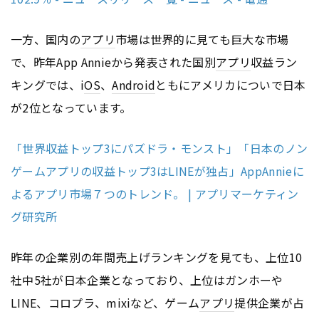
一方、国内の
アプリ
市場は世界的に見ても巨大な市場
で、昨年App Annieから発表された国別
アプリ
収益ラン
キングでは、i
OS
、
Android
ともにアメリカについで日本
が2位となっています。
「世界収益トップ3にパズドラ・モンスト」「日本のノン
ゲームアプリの収益トップ3はLINEが独占」AppAnnieに
よるアプリ市場７つのトレンド。 | アプリマーケティン
グ研究所
昨年の企業別の年間売上げランキングを見ても、上位10
社中5社が日本企業となっており、上位はガンホーや
LINE、コロプラ、mixiなど、ゲーム
アプリ
提供企業が占