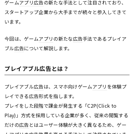
ゲーム
アプリ
広告
の新たな手法として注目されており、
スタートアップ企業から大手までが続々と参入してきて
います。
今回は、ゲーム
アプリ
の新たな
広告
手法であるプレイア
ブル
広告
について解説します。
プレイアブル広告とは？
プレイアブル
広告
は、スマホ向けゲーム
アプリ
を体験プ
レイできる
広告
形式を指します。
プレイをした段階で課金が発生する「C2P(Click to
Play)」方式を採用している企業が多く、従来の閲覧する
だけの
広告
とはユーザー体験が大きく異なるため、ゲー