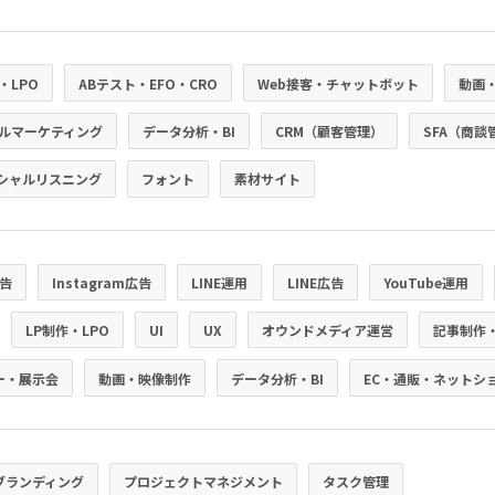
・LPO
ABテスト・EFO・CRO
Web接客・チャットボット
動画
ルマーケティング
データ分析・BI
CRM（顧客管理）
SFA（商談
シャルリスニング
フォント
素材サイト
広告
Instagram広告
LINE運用
LINE広告
YouTube運用
LP制作・LPO
UI
UX
オウンドメディア運営
記事制作
ー・展示会
動画・映像制作
データ分析・BI
EC・通販・ネットシ
ブランディング
プロジェクトマネジメント
タスク管理