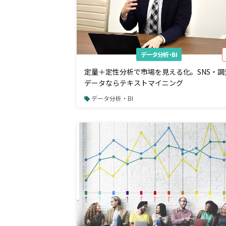
データ分析・BI
定量＋定性分析で市場を見える化。SNS・調
データならテキストマイニング
データ分析・BI