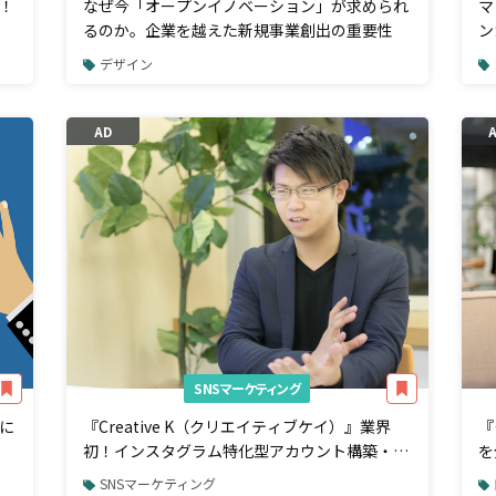
！
なぜ今「オープンイノベーション」が求められ
マ
るのか。企業を越えた新規事業創出の重要性
ン
デザイン
AD
SNSマーケティング
に
『Creative K（クリエイティブケイ）』業界
『
初！インスタグラム特化型アカウント構築・運
を
用サービス
グ
SNSマーケティング