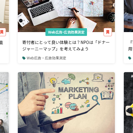
Web広告・広告効果測定
査
寄付者にとって良い体験とは？NPOは「ドナー
『
ジャーニーマップ」を考えてみよう
用
テ
Web広告・広告効果測定