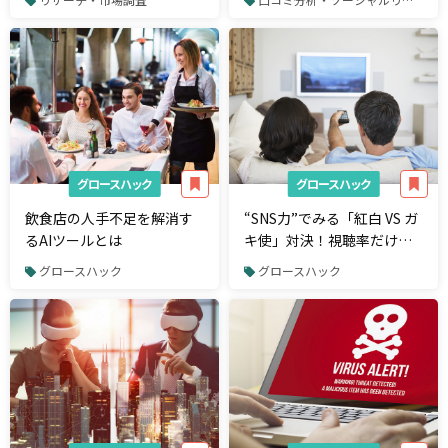
グロースハック
グロースハック
飲食店の人手不足を解消す
“SNS力”でみる「紅白 VS ガ
るAIツールとは
キ使」対決！視聴率だけで
は測れない現代のテレビ番
グロースハック
グロースハック
組