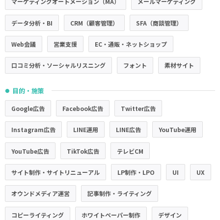
マーケティングオートメーション（MA）
メールマーケティング
データ分析・BI
CRM（顧客管理）
SFA（商談管理）
Web会議
営業支援
EC・通販・ネットショップ
口コミ分析・ソーシャルリスニング
フォント
素材サイト
目的・施策
●
Google広告
Facebook広告
Twitter広告
Instagram広告
LINE運用
LINE広告
YouTube運用
YouTube広告
TikTok広告
テレビCM
サイト制作・サイトリニューアル
LP制作・LPO
UI
UX
オウンドメディア運営
記事制作・ライティング
コピーライティング
ホワイトペーパー制作
デザイン