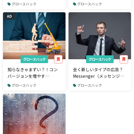
客」の基本を解説
メリットを解説
グロースハック
グロースハック
AD
グロースハック
グロースハック
知らなきゃまずい？！コン
全く新しいタイプの広告？
バージョンを増やす
Messenger（メッセンジャ
（CRO）ためのサービスま
ー）広告の特徴と仕様を解
グロースハック
グロースハック
とめ
説！