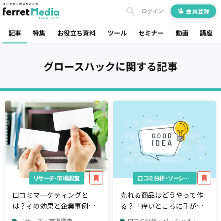
ログイン
会員登録
記事
特集
お役立ち資料
ツール
セミナー
動画
講座
グロースハック
に関する記事
リサーチ・市場調査
口コミ分析・ソーシャルリスニング
口コミマーケティングと
売れる商品はどうやって作
は？その効果と企業事例を
る？「痒いところに手が届
紹介
く」を意識してみよう
リサーチ・市場調査
口コミ分析・ソーシャルリスニング