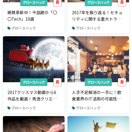
グロースハック
グロースハック
絶賛革新中！今話題の「〇
2017年を振り返る！セキュ
〇Tech」10選
リティに関する重大トラブ
ル10選と対策ポイント
グロースハック
グロースハック
グロースハック
グロースハック
2017クリスマス動画から6
人手不足解消の一手に！飲
作品を厳選！秀逸クリエイ
食業界のIT活用の可能性と
ティブの企画を学ぼう
事例を解説
グロースハック
グロースハック