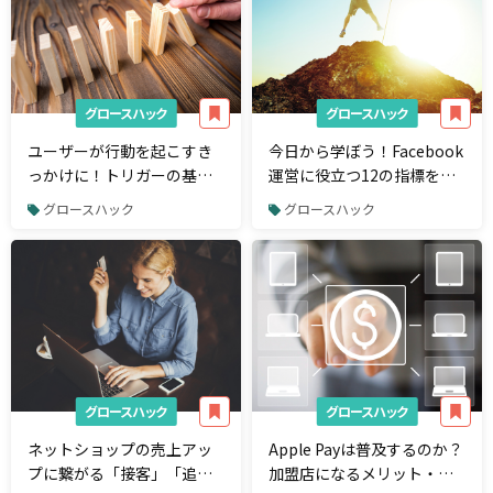
グロースハック
グロースハック
ユーザーが行動を起こすき
今日から学ぼう！Facebook
っかけに！トリガーの基本
運営に役立つ12の指標を解
的な知識を解説
説
グロースハック
グロースハック
グロースハック
グロースハック
ネットショップの売上アッ
Apple Payは普及するのか？
プに繋がる「接客」「追
加盟店になるメリット・デ