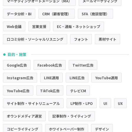
マーケティングオートメーション（MA）
メールマーケティング
データ分析・BI
CRM（顧客管理）
SFA（商談管理）
Web会議
営業支援
EC・通販・ネットショップ
口コミ分析・ソーシャルリスニング
フォント
素材サイト
目的・施策
●
Google広告
Facebook広告
Twitter広告
Instagram広告
LINE運用
LINE広告
YouTube運用
YouTube広告
TikTok広告
テレビCM
サイト制作・サイトリニューアル
LP制作・LPO
UI
UX
オウンドメディア運営
記事制作・ライティング
コピーライティング
ホワイトペーパー制作
デザイン