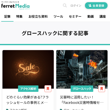
ログイン
会員登録
記事
特集
お役立ち資料
ツール
セミナー
動画
講座
グロースハック
に関する記事
アクセス解析
グロースハック
どのぐらい効果がある?フラ
災害時に活用したい！
ッシュセールの事例とメリ
「Facebook災害時情報セン
ット・デメリットを解説
ター」の基本を解説
アクセス解析
グロースハック