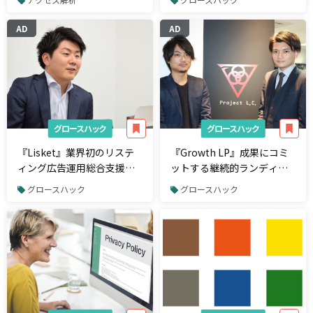
AD
AD
グロースハック
グロースハック
『Lisket』業界初のリステ
『Growth LP』成果にコミ
ィング広告運用総合支援ツ
ットする継続的ランディン
ール
グページ改善サービス
グロースハック
グロースハック