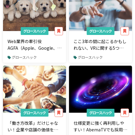
グロースハック
グロースハック
Web業界の牽引役
ここ3年の間に起こるかもし
AGFA（Apple、Google、
れない、VRに関する5つの
Facebook、Amazon）の
予測
グロースハック
グロースハック
2016年決算と各社の特徴を
解説
グロースハック
グロースハック
「働き方改革」だけじゃな
仕様変更に強く再利用しや
い！企業や店舗の価値を高
すい！AbemaTVでも採用さ