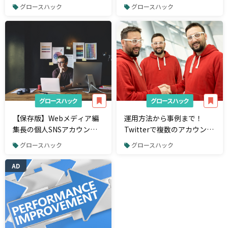
める「ダイバーシティ＆イ
れている「Atomic
グロースハック
グロースハック
ンクルージョン」とは
Design」の基本を徹底解説
グロースハック
グロースハック
【保存版】Webメディア編
運用方法から事例まで！
集長の個人SNSアカウント
Twitterで複数のアカウント
まとめ（Facebook／
を作成する際の注意点と4つ
グロースハック
グロースハック
Twitter編）
の企業事例を解説
AD