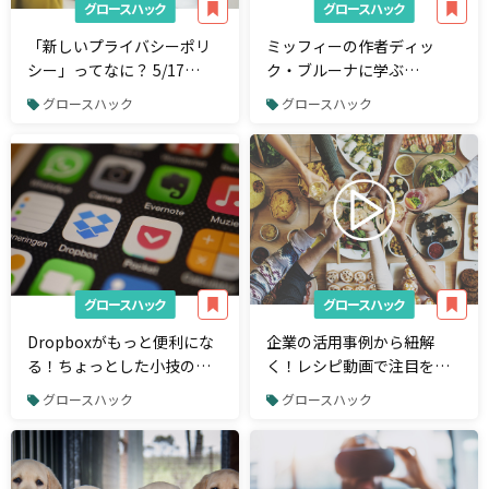
グロースハック
グロースハック
「新しいプライバシーポリ
ミッフィーの作者ディッ
シー」ってなに？ 5/17
ク・ブルーナに学ぶ
Twitterアップデートにおけ
「UI/UX」5つのポイント
グロースハック
グロースハック
る変更点と影響を解説
グロースハック
グロースハック
Dropboxがもっと便利にな
企業の活用事例から紐解
る！ちょっとした小技の効
く！レシピ動画で注目を集
いた便利ツール4選
める"HowTo動画"や"マニ
グロースハック
グロースハック
ュアル動画"を徹底解説