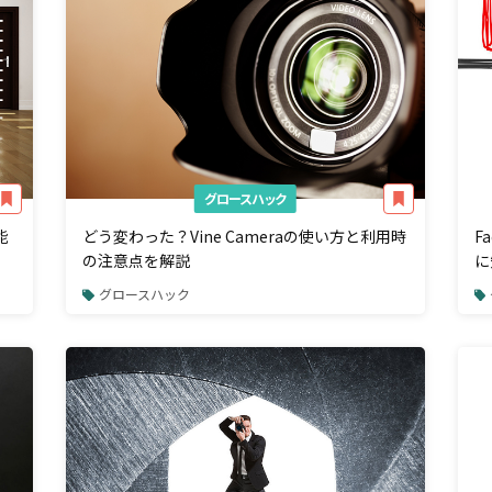
グロースハック
能
どう変わった？Vine Cameraの使い方と利用時
F
の注意点を解説
に
グロースハック