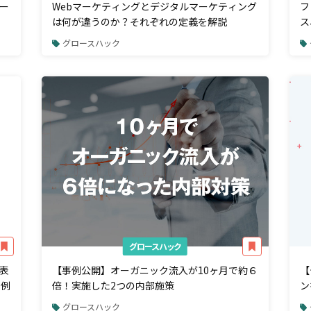
ー
Webマーケティングとデジタルマーケティング
フ
は何が違うのか？それぞれの定義を解説
ス
グロースハック
グロースハック
表
【事例公開】オーガニック流入が10ヶ月で約６
【
事例
倍！実施した2つの内部施策
ン
す
グロースハック