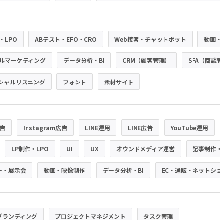
・LPO
ABテスト・EFO・CRO
Web接客・チャットボット
動画
ルマーケティング
データ分析・BI
CRM（顧客管理）
SFA（商談
シャルリスニング
フォント
素材サイト
広告
Instagram広告
LINE運用
LINE広告
YouTube運用
LP制作・LPO
UI
UX
オウンドメディア運営
記事制作
ー・展示会
動画・映像制作
データ分析・BI
EC・通販・ネットシ
ブランディング
プロジェクトマネジメント
タスク管理