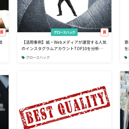
グロースハック
成
【活用事例】紙・Webメディアが運営する人気
意
のインスタグラムアカウントTOP10を分析し
を
てみた
名
グロースハック