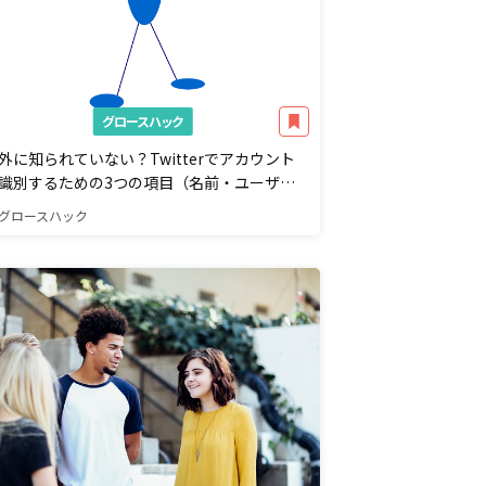
グロースハック
外に知られていない？Twitterでアカウント
識別するための3つの項目（名前・ユーザー
・ID）の変更方法は？変更後どうなる？
グロースハック