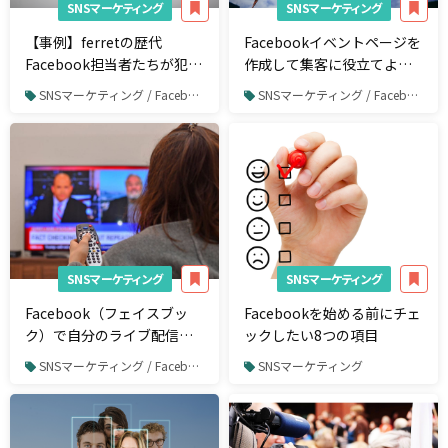
SNSマーケティング
SNSマーケティング
【事例】ferretの歴代
Facebookイベントページを
Facebook担当者たちが犯し
作成して集客に役立てよ
てきた6つのミス-原因と対
う！
SNSマーケティング / Facebook
SNSマーケティング / Facebook
策を公開-
SNSマーケティング
SNSマーケティング
Facebook（フェイスブッ
Facebookを始める前にチェ
ク）で自分のライブ配信に
ックしたい8つの項目
招待できる！？「Live
SNSマーケティング / Facebook
SNSマーケティング
With」の使い方を解説