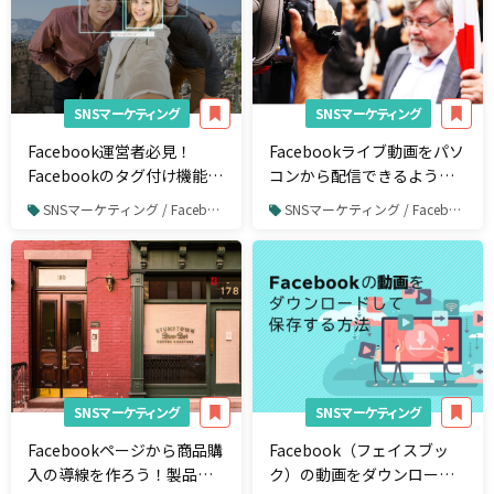
SNSマーケティング
SNSマーケティング
Facebook運営者必見！
Facebookライブ動画をパソ
Facebookのタグ付け機能２
コンから配信できるよう
種類の設定方法とタグ付け
に！押さえておきたい手順
SNSマーケティング / Facebook
SNSマーケティング / Facebook
するメリットを解説
を解説
SNSマーケティング
SNSマーケティング
Facebookページから商品購
Facebook（フェイスブッ
入の導線を作ろう！製品の
ク）の動画をダウンロード