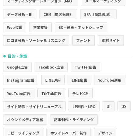
マーケティングオートメーション（MA）
メールマーケティング
データ分析・BI
CRM（顧客管理）
SFA（商談管理）
Web会議
営業支援
EC・通販・ネットショップ
口コミ分析・ソーシャルリスニング
フォント
素材サイト
目的・施策
●
Google広告
Facebook広告
Twitter広告
Instagram広告
LINE運用
LINE広告
YouTube運用
YouTube広告
TikTok広告
テレビCM
サイト制作・サイトリニューアル
LP制作・LPO
UI
UX
オウンドメディア運営
記事制作・ライティング
コピーライティング
ホワイトペーパー制作
デザイン