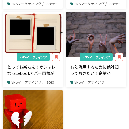
タグ付け方法を解説
して保存する方法
SNSマーケティング / Facebook
SNSマーケティング / Facebook
SNSマーケティング
SNSマーケティング
とっても楽ちん！オシャレ
有効活用するために絶対知
なFacebookカバー画像が作
っておきたい！企業が
れるサービス9選
Facebookページを運用する
SNSマーケティング / Facebook
SNSマーケティング
メリット8つ