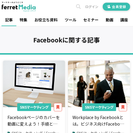
ログイン
会員登録
記事
特集
お役立ち資料
ツール
セミナー
動画
講座
Facebook
に関する記事
SNSマーケティング
SNSマーケティング
Facebookページのカバーを
Workplace by Facebookと
動画に変えよう！手順と参
は。ビジネス向けFacebook
考事例3選
の主な機能を解説
SNSマーケティング / Facebook
SNSマーケティング / Facebook