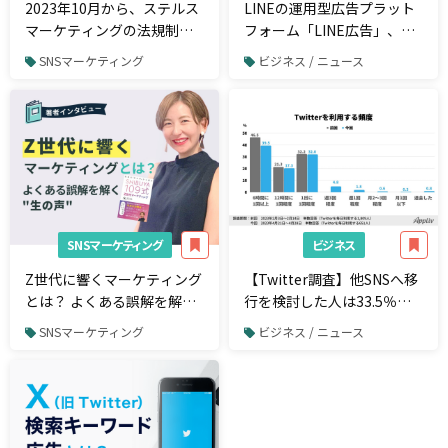
2023年10月から、ステルス
LINEの運用型広告プラット
マーケティングの法規制は
フォーム「LINE広告」、新
どう変わる？ 弁護士が解
たに「LINEオープンチャッ
SNSマーケティング
ビジネス / ニュース
説！マーケ担当者が知って
ト」での広告配信を開始
おきたい法律知識
SNSマーケティング
ビジネス
Z世代に響くマーケティング
【Twitter調査】他SNSへ移
とは？ よくある誤解を解
行を検討した人は33.5％、
く"生の声"
前回から4.4pt増加 検討理
SNSマーケティング
ビジネス / ニュース
由にAPI有料化の影響あり
（Appliv調べ）