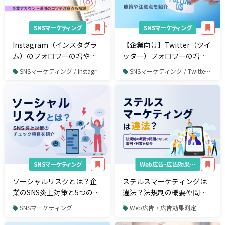
SNSマーケティング
SNSマーケティング
Instagram（インスタグラ
【企業向け】Twitter（ツイ
ム）のフォロワーの増やし
ッター）フォロワーの増や
方12選！企業アカウント運
し方15選！施策や注意点を
SNSマーケティング / Instagram / Instagram運用
SNSマーケティング / Twitter / Twitter運用
用のコツや注意点も解説
紹介
SNSマーケティング
Web広告・広告効果測定
ソーシャルリスクとは？企
ステルスマーケティングは
業のSNS炎上対策と5つのチ
違法？法規制の概要や問題
ェックポイント
となった事例、対策を紹介
SNSマーケティング
Web広告・広告効果測定