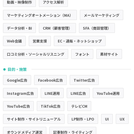
動画・映像制作
アクセス解析
マーケティングオートメーション（MA）
メールマーケティング
データ分析・BI
CRM（顧客管理）
SFA（商談管理）
Web会議
営業支援
EC・通販・ネットショップ
口コミ分析・ソーシャルリスニング
フォント
素材サイト
目的・施策
●
Google広告
Facebook広告
Twitter広告
Instagram広告
LINE運用
LINE広告
YouTube運用
YouTube広告
TikTok広告
テレビCM
サイト制作・サイトリニューアル
LP制作・LPO
UI
UX
オウンドメディア運営
記事制作・ライティング