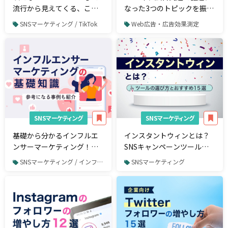
流行から見えてくる、これ
なった3つのトピックを振り
からのZ世代トレンド
返る ― 生成AI、Cookie規
SNSマーケティング / TikTok
Web広告・広告効果測定
制、LINEヤフー誕生
SNSマーケティング
SNSマーケティング
基礎から分かるインフルエ
インスタントウィンとは？
ンサーマーケティング！メ
SNSキャンペーンツール比
リットや注意点、企業事例
較15選
SNSマーケティング / インフルエンサーマーケティング
SNSマーケティング
を解説