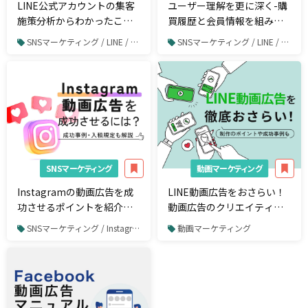
LINE公式アカウントの集客
ユーザー理解を更に深く-購
施策分析からわかったこ
買履歴と会員情報を組み合
と‐「友だち追加施策」を
わせたLINE運用の分析とは-
SNSマーケティング / LINE / LINE運用
SNSマーケティング / LINE / LINE運用
通して、ユーザーとの関係
性を考える‐
SNSマーケティング
動画マーケティング
Instagramの動画広告を成
LINE動画広告をおさらい！
功させるポイントを紹介｜
動画広告のクリエイティブ
成功事例・入稿規定も解説
作成のポイントや成功事例
SNSマーケティング / Instagram / Instagram広告
動画マーケティング
を紹介