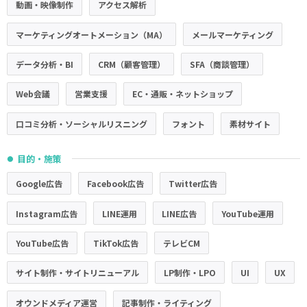
動画・映像制作
アクセス解析
マーケティングオートメーション（MA）
メールマーケティング
データ分析・BI
CRM（顧客管理）
SFA（商談管理）
Web会議
営業支援
EC・通販・ネットショップ
口コミ分析・ソーシャルリスニング
フォント
素材サイト
目的・施策
●
Google広告
Facebook広告
Twitter広告
Instagram広告
LINE運用
LINE広告
YouTube運用
YouTube広告
TikTok広告
テレビCM
サイト制作・サイトリニューアル
LP制作・LPO
UI
UX
オウンドメディア運営
記事制作・ライティング