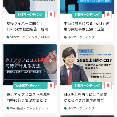
SNSマーケティング
SNSマーケティング
現役ライバーに聞く！
本当に参考になるTwitter運
TikTokの動画広告、成功の
用の成功事例12選！企業ア
条件
カウントの運用ポイントも
SNSマーケティング / TikTok / TikTok広告
SNSマーケティング
紹介
Web接客・チャットボット
SNSマーケティング
売上アップとコスト削減を
SNS炎上を防ぐには？企業
同時に行う販促方法とは？
がとるべき対策や運用ポイ
原因や効果的な販促ツール
ント。弁護士が解説！マー
Web接客・チャットボット
SNSマーケティング
の選び方を紹介
ケ担当者が知っておきたい