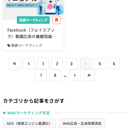
動画マーケティング
Facebook（フェイスブッ
ク）動画広告の基礎知識。
入稿規定や課金方法、効果
動画マーケティング
を出すコツを解説
1
2
3
4
5
6
…
7
8
カテゴリから記事をさがす
Webマーケティング手法
●
SEO（検索エンジン最適化）
Web広告・広告効果測定