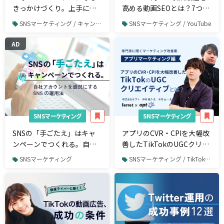
きっかけづくり。上手に
高める動画SEOとは？7つの
「気持ち」を贈れるメディ
重要指標の見方を紹介
SNSマーケティング / キャンペーン・バズ事例
SNSマーケティング / YouTube
アとは
AD
SNSマーケティング
SNSマーケティング
SNSの「手ごたえ」はキャ
アプリのCVR・CPIを大幅改
ンペーンでつくれる。自社
善したTikTokのUGCクリエ
アカウントを盛況にする
イティブとは？ 専門家に聞
SNSマーケティング
SNSマーケティング / TikTok / TikTok広告
SNSの運用法
くマーケティング改善案
【アプリマーケティング
編】