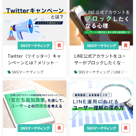
法律知識
SNSマーケティング
SNSマーケティング
Twitter（ツイッター）キャ
LINE公式アカウントをユー
ンペーンとは？メリットや
ザーがブロックしたくなる
成功の6ステップ、注意点を
心理を考える-ユーザーとの
SNSマーケティング
SNSマーケティング / LINE / LINE運用
解説
関係性を育む良質な配信数
とは-
SNSマーケティング
SNSマーケティング