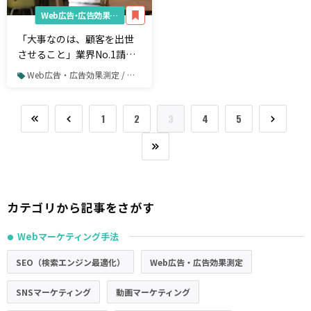
Web広告・広告効果測定
「大事なのは、顧客を出世
させること」業界No.1請負
人に訊く、令和のWeb戦術
Web広告・広告効果測定 / リスティング広告
1
2
3
4
5
カテゴリから記事をさがす
Webマーケティング手法
●
SEO（検索エンジン最適化）
Web広告・広告効果測定
SNSマーケティング
動画マーケティング