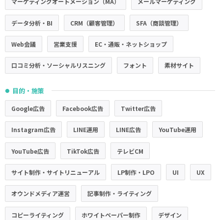
マーケティングオートメーション（MA）
メールマーケティング
データ分析・BI
CRM（顧客管理）
SFA（商談管理）
Web会議
営業支援
EC・通販・ネットショップ
口コミ分析・ソーシャルリスニング
フォント
素材サイト
目的・施策
●
Google広告
Facebook広告
Twitter広告
Instagram広告
LINE運用
LINE広告
YouTube運用
YouTube広告
TikTok広告
テレビCM
サイト制作・サイトリニューアル
LP制作・LPO
UI
UX
オウンドメディア運営
記事制作・ライティング
コピーライティング
ホワイトペーパー制作
デザイン