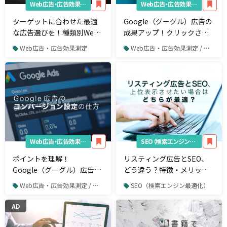
Web広告・広告効果測定
Web広告・広告効果測定
ターゲットに合わせた最適
Google（グーグル）広告の
な広告選びを！種類別Web
成果アップ！クリックされ
広告の記事19選
る広告文の作り方
Web広告・広告効果測定
Web広告・広告効果測定 / リスティング広告 / Google広告
Web広告・広告効果測定
SEO（検索エンジン最適化）
ポイントを理解！
リスティング広告とSEO、
Google（グーグル）広告の
どう違う？特徴・メリット
コンバージョンを設定しよ
＆デメリット・使い方を解
Web広告・広告効果測定 / リスティング広告 / Google広告
SEO（検索エンジン最適化）
う
説
AD