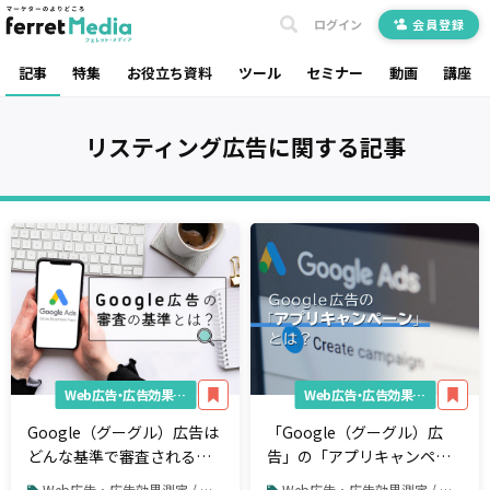
ログイン
会員登録
記事
特集
お役立ち資料
ツール
セミナー
動画
講座
リスティング広告
に関する記事
Web広告・広告効果測定
Web広告・広告効果測定
Google（グーグル）広告は
「Google（グーグル）広
どんな基準で審査される？
告」の「アプリキャンペー
対象項目や落ちたときの対
ン」で自社アプリを宣伝し
Web広告・広告効果測定 / リスティング広告 / Google広告
Web広告・広告効果測定 / リスティング広告 / Google広告