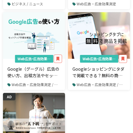
広告のやさしい教科書。 改
初心者でも始めやすい！
ビジネス / ニュース
Web広告・広告効果測定
訂新版 ユーザーニーズと
自社の強みを捉えて成果を
最大化する運用メソッド』
発売
Web広告・広告効果測定
Web広告・広告効果測定
Google（グーグル）広告の
Googleショッピングにタダ
使い方、出稿方法やセット
で掲載できる？無料の商品
アップ手順を徹底解説
リスティングとは
Web広告・広告効果測定 / リスティング広告 / Google広告
Web広告・広告効果測定 / リスティング広告 / Google広告
AD