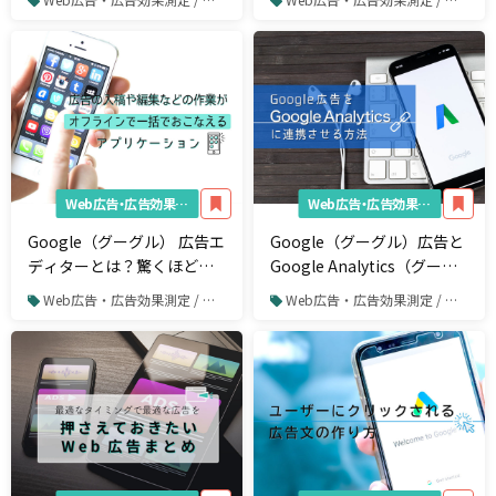
処法まで
よう
Web広告・広告効果測定
Web広告・広告効果測定
Google（グーグル） 広告エ
Google（グーグル）広告と
ディターとは？驚くほど広
Google Analytics（グーグ
告運用が楽になる使い方
ルアナリティクス）を連携
Web広告・広告効果測定 / リスティング広告 / Google広告
Web広告・広告効果測定 / リスティング広告 / Google広告
する方法とは