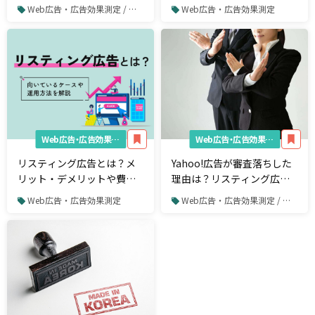
リエイトサイトなどの広告
告」の始め方
Web広告・広告効果測定 / リスティング広告 / Yahoo!プロモーション広告
Web広告・広告効果測定
配信も原則不可に
Web広告・広告効果測定
Web広告・広告効果測定
リスティング広告とは？メ
Yahoo!広告が審査落ちした
リット・デメリットや費用
理由は？リスティング広告
相場について解説
のNG事例
Web広告・広告効果測定
Web広告・広告効果測定 / リスティング広告