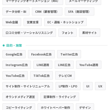
マーケティングオートメーション（MA）
メールマーケティング
データ分析・BI
CRM（顧客管理）
SFA（商談管理）
Web会議
営業支援
EC・通販・ネットショップ
口コミ分析・ソーシャルリスニング
フォント
素材サイト
目的・施策
●
Google広告
Facebook広告
Twitter広告
Instagram広告
LINE運用
LINE広告
YouTube運用
YouTube広告
TikTok広告
テレビCM
サイト制作・サイトリニューアル
LP制作・LPO
UI
UX
オウンドメディア運営
記事制作・ライティング
コピーライティング
ホワイトペーパー制作
デザイン