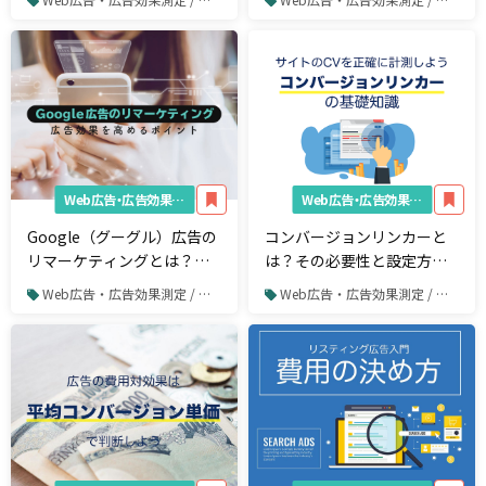
用しよう
Web広告・広告効果測定
Web広告・広告効果測定
Google（グーグル）広告の
コンバージョンリンカーと
リマーケティングとは？初
は？その必要性と設定方法
心者でもわかる設定方法と
を解説
Web広告・広告効果測定 / リスティング広告 / Google広告
Web広告・広告効果測定 / リスティング広告 / Google広告
運用のコツ