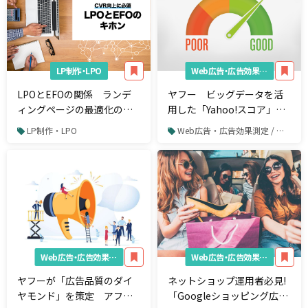
LP制作・LPO
Web広告・広告効果測定
LPOとEFOの関係 ランデ
ヤフー ビッグデータを活
ィングページの最適化のた
用した「Yahoo!スコア」の
めに抑えておきたいポイン
提供を7月より開始
LP制作・LPO
Web広告・広告効果測定 / リスティング広告 / Yahoo!プロモーション広告
ト
Web広告・広告効果測定
Web広告・広告効果測定
ヤフーが「広告品質のダイ
ネットショップ運用者必見!
ヤモンド」を策定 アフィ
「Googleショッピング広