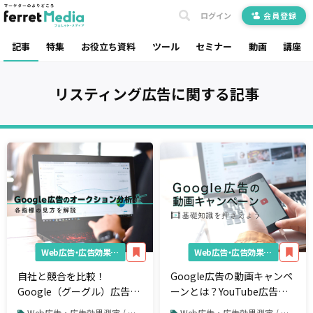
ログイン
会員登録
記事
特集
お役立ち資料
ツール
セミナー
動画
講座
リスティング広告
に関する記事
Web広告・広告効果測定
Web広告・広告効果測定
自社と競合を比較！
Google広告の動画キャンペ
Google（グーグル）広告の
ーンとは？YouTube広告を
「オークション分析」を活
成功させるコツ
Web広告・広告効果測定 / リスティング広告 / Google広告
Web広告・広告効果測定 / リスティング広告 / Google広告