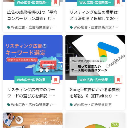
Web広告・広告効果測定
Web広告・広告効果測定
広告の成果指標の1つ「平均
リスティング広告の費用は
コンバージョン単価」と
どう決める？理解しておき
は。知っておきたい広告運
たいWeb広告費用の基礎知
Web広告・広告効果測定 / リスティング広告
Web広告・広告効果測定 / リスティング広告
用の基礎知識
識
Web広告・広告効果測定
Web広告・広告効果測定
リスティング広告でのキー
Google広告にかかる消費税
ワードの選び方を解説！選
を解説。X（旧Twitter）や
定におすすめのツール5選も
Facebookのケースも
Web広告・広告効果測定 / リスティング広告
Web広告・広告効果測定
紹介