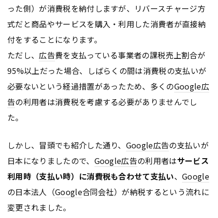
った側）が消費税を納付しますが、リバースチャージ方
式だと商品やサービスを購入・利用した消費者が直接納
付をすることになります。
ただし、
広告
費を支払っている事業者の課税売上割合が
95%以上だった場合、しばらくの間は消費税の支払いが
必要ないという経過措置があったため、多くの
Google
広
告
の利用者は消費税を考慮する必要がありませんでし
た。
しかし、冒頭でも紹介した通り、
Google
広告
の支払いが
日本になりましたので、
Google
広告
の利用者は
サービス
利用時（支払い時）に消費税も合わせて支払い
、
Google
の日本法人（
Google
合同会社）が納税するという流れに
変更されました。