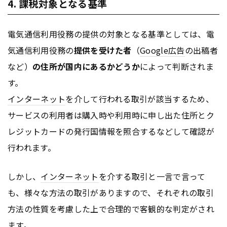
4. 課税対象となる基準
電気通信利用役務の提供の対象となる基準としては、電
気通信利用役務の
提供を受けた者
（
Google
広告
の出稿者
など）
の住所が国内にあるかどうか
によって判断されま
す。
インターネット
を介して行われる取引が該当するため、
サービスの利用者は購入時や利用時に申し出た住所とク
レジットカードの発行国情報を照合するなどして確認が
行われます。
しかし、
インターネット
を介する取引と一言で言って
も、様々な方法の取引がありますので、それぞれの取引
方法の性質を考慮した上で合理的で客観的な判定がされ
ます。