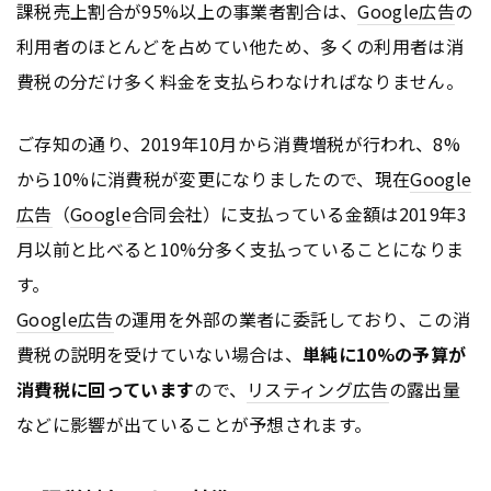
課税売上割合が95%以上の事業者割合は、
Google
広告
の
利用者のほとんどを占めてい他ため、多くの利用者は消
費税の分だけ多く料金を支払らわなければなりません。
ご存知の通り、2019年10月から消費増税が行われ、8%
から10%に消費税が変更になりましたので、現在
Google
広告
（
Google
合同会社）に支払っている金額は2019年3
月以前と比べると10%分多く支払っていることになりま
す。
Google
広告
の運用を外部の業者に委託しており、この消
費税の説明を受けていない場合は、
単純に10%の予算が
消費税に回っています
ので、
リスティング広告
の露出量
などに影響が出ていることが予想されます。