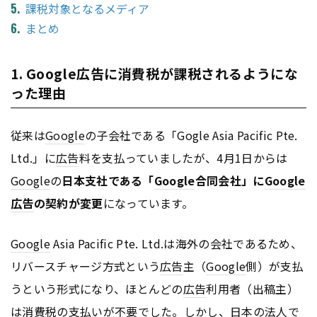
課税対象となるメディア
まとめ
1. Google広告に消費税が課税されるようにな
った理由
従来は
Google
の子会社である「Gogle Asia Pacific Pte.
Ltd.」に
広告
料を支払っていましたが、4月1日からは
Google
の
日本支社である「
Google
合同会社」
に
Google
広告
の
契約が変更
になっています。
Google
Asia Pacific Pte. Ltd.は海外の会社であるため、
リバースチャージ方式という
広告
主（
Google
側）が支払
うという形式になり、ほとんどの
広告
利用者（出稿主）
は消費税の支払いが不要でした。しかし、日本の法人で