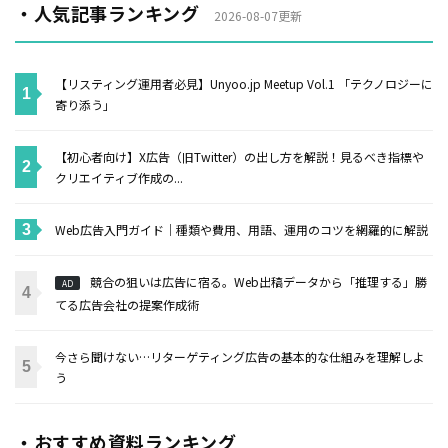
・人気記事ランキング
2026-08-07更新
【リスティング運用者必見】Unyoo.jp Meetup Vol.1 「テクノロジーに
寄り添う」
【初心者向け】X広告（旧Twitter）の出し方を解説！見るべき指標や
クリエイティブ作成の...
Web広告入門ガイド｜種類や費用、用語、運用のコツを網羅的に解説
競合の狙いは広告に宿る。Web出稿データから「推理する」勝
AD
てる広告会社の提案作成術
今さら聞けない…リターゲティング広告の基本的な仕組みを理解しよ
う
・おすすめ資料ランキング