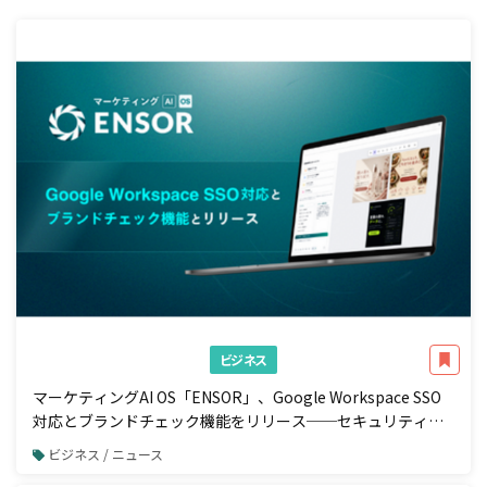
ビジネス
マーケティングAI OS「ENSOR」、Google Workspace SSO
対応とブランドチェック機能をリリース──セキュリティ強
化と広告配信前の自動コンプラ検知を一体で実現
ビジネス / ニュース