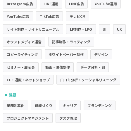
Instagram広告
LINE運用
LINE広告
YouTube運用
YouTube広告
TikTok広告
テレビCM
サイト制作・サイトリニューアル
LP制作・LPO
UI
UX
オウンドメディア運営
記事制作・ライティング
コピーライティング
ホワイトペーパー制作
デザイン
セミナー・展示会
動画・映像制作
データ分析・BI
EC・通販・ネットショップ
口コミ分析・ソーシャルリスニング
課題
●
業務効率化
組織づくり
キャリア
ブランディング
プロジェクトマネジメント
タスク管理