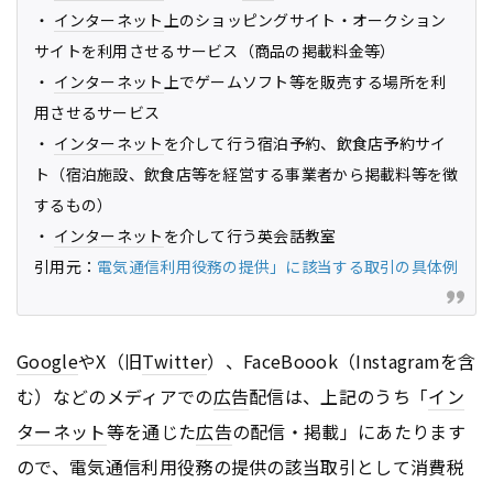
・
インターネット
上のショッピングサイト・オークション
サイトを利用させるサービス（商品の掲載料金等）
・
インターネット
上でゲームソフト等を販売する場所を利
用させるサービス
・
インターネット
を介して行う宿泊予約、飲食店予約サイ
ト（宿泊施設、飲食店等を経営する事業者から掲載料等を徴
するもの）
・
インターネット
を介して行う英会話教室
引用元：
電気通信利用役務の提供」に該当する取引の具体例
Google
やX（旧
Twitter
）、FaceBoook（Instagramを含
む）などのメディアでの
広告
配信は、上記のうち「
イン
ターネット
等を通じた
広告
の配信・掲載」にあたります
ので、電気通信利用役務の提供の該当取引として消費税