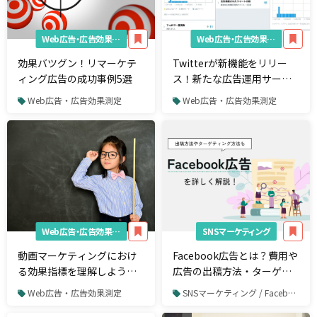
Web広告・広告効果測定
Web広告・広告効果測定
効果バツグン！リマーケテ
Twitterが新機能をリリー
ィング広告の成功事例5選
ス！新たな広告運用サービ
ス「オートプロモート」の
Web広告・広告効果測定
Web広告・広告効果測定
仕組みと広告出稿の流れを
大公開
Web広告・広告効果測定
SNSマーケティング
動画マーケティングにおけ
Facebook広告とは？費用や
る効果指標を理解しよう！-
広告の出稿方法・ターゲテ
動画広告＆ブランドリフト
ィング方法を解説
Web広告・広告効果測定
SNSマーケティング / Facebook / Facebook広告
編 -