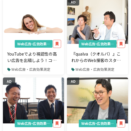
AD
Web広告・広告効果測定
Web広告・広告効果測定
YouTubeでより視認性の高
『qualva（クオルバ）』こ
い広告を出稿しよう！コン
れからのWeb接客のスタン
パニオンバナーの出稿方法
ダード Web上の成果を最大
Web広告・広告効果測定
Web広告・広告効果測定
化するクイックリプライ対
話型フォーム
AD
AD
Web広告・広告効果測定
Web広告・広告効果測定