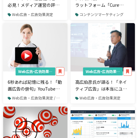
必見！メディア運営の評価
ラットフォーム「Cure
指標となるポイント
WorldCosplay」を運営す
Web広告・広告効果測定
コンテンツマーケティング
る 株式会社キュアが、ICO
を実施予定
Web広告・広告効果測定
Web広告・広告効果測定
6秒あれば記憶に残る！「動
高広伯彦氏が語る！「ネイ
画広告の俳句」YouTubeの
ティブ広告」は本当にユー
バンパー広告を最大限に活
ザーの購買意欲を高めて“態
Web広告・広告効果測定 / 動画広告
Web広告・広告効果測定
かす3つのポイント
度変容”を起こすことができ
るのか？