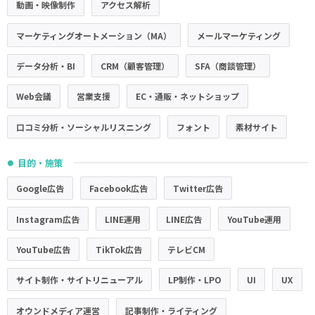
動画・映像制作
アクセス解析
マーケティングオートメーション（MA）
メールマーケティング
データ分析・BI
CRM（顧客管理）
SFA（商談管理）
Web会議
営業支援
EC・通販・ネットショップ
口コミ分析・ソーシャルリスニング
フォント
素材サイト
目的・施策
●
Google広告
Facebook広告
Twitter広告
Instagram広告
LINE運用
LINE広告
YouTube運用
YouTube広告
TikTok広告
テレビCM
サイト制作・サイトリニューアル
LP制作・LPO
UI
UX
オウンドメディア運営
記事制作・ライティング