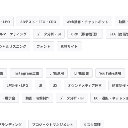
・LPO
ABテスト・EFO・CRO
Web接客・チャットボット
動画
ルマーケティング
データ分析・BI
CRM（顧客管理）
SFA（商談
シャルリスニング
フォント
素材サイト
広告
Instagram広告
LINE運用
LINE広告
YouTube運用
LP制作・LPO
UI
UX
オウンドメディア運営
記事制作
ー・展示会
動画・映像制作
データ分析・BI
EC・通販・ネットシ
ブランディング
プロジェクトマネジメント
タスク管理