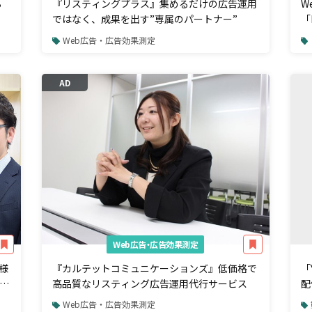
B
『リスティングプラス』集めるだけの広告運用
W
ではなく、成果を出す”専属のパートナー”
「
真
Web広告・広告効果測定
AD
Web広告・広告効果測定
客様
『カルテットコミュニケーションズ』低価格で
「
ン
高品質なリスティング広告運用代行サービス
配
Web広告・広告効果測定