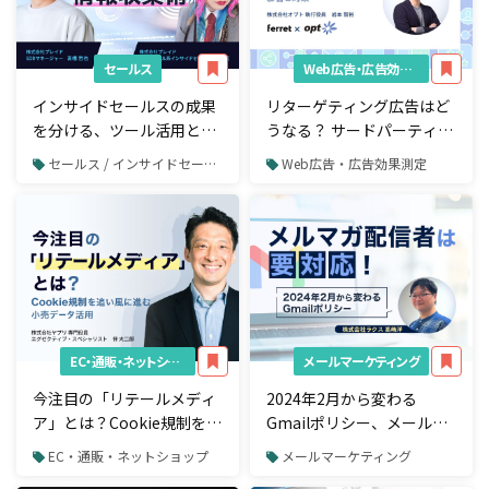
セールス
Web広告・広告効果測定
インサイドセールスの成果
リターゲティング広告はど
を分ける、ツール活用と情
うなる？ サードパーティ
報収集術
Cookie規制の影響と対策
セールス / インサイドセールス
Web広告・広告効果測定
EC・通販・ネットショップ
メールマーケティング
今注目の「リテールメディ
2024年2月から変わる
ア」とは？Cookie規制を追
Gmailポリシー、メール送
い風に進む、小売データ活
信者が対応すべき8つのポ
EC・通販・ネットショップ
メールマーケティング
用
イントとは？