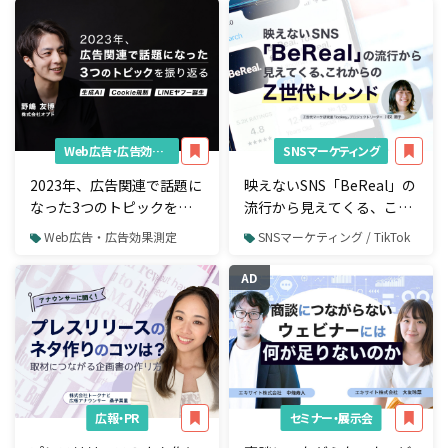
Web広告・広告効果測定
SNSマーケティング
2023年、広告関連で話題に
映えないSNS「BeReal」の
なった3つのトピックを振
流行から見えてくる、これ
り返る ― 生成AI、Cookie
からのZ世代トレンド
Web広告・広告効果測定
SNSマーケティング / TikTok
規制、LINEヤフー誕生
AD
広報・PR
セミナー・展示会