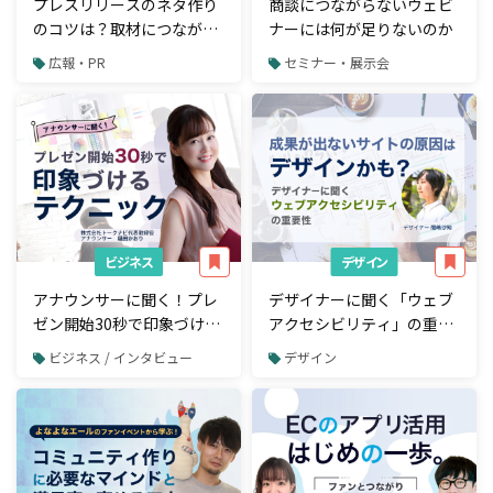
プレスリリースのネタ作り
商談につながらないウェビ
のコツは？取材につながる
ナーには何が足りないのか
企画書の作り方
広報・PR
セミナー・展示会
ビジネス
デザイン
アナウンサーに聞く！プレ
デザイナーに聞く「ウェブ
ゼン開始30秒で印象づける
アクセシビリティ」の重要
テクニック
性。成果が出ないサイトの
ビジネス / インタビュー
デザイン
原因はデザインかも？