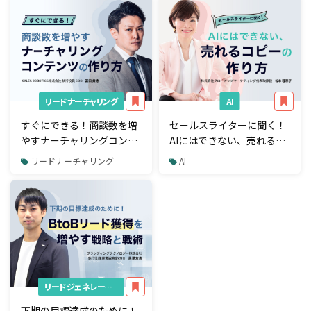
リードナーチャリング
AI
すぐにできる！商談数を増
セールスライターに聞く！
やすナーチャリングコンテ
AIにはできない、売れるコ
ンツの作り方
ピーの作り方
リードナーチャリング
AI
リードジェネレーション
下期の目標達成のために！