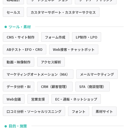
セールス
カスタマーサポート・カスタマーサクセス
ツール・素材
●
CMS・サイト制作
フォーム作成
LP制作・LPO
ABテスト・EFO・CRO
Web接客・チャットボット
動画・映像制作
アクセス解析
マーケティングオートメーション（MA）
メールマーケティング
データ分析・BI
CRM（顧客管理）
SFA（商談管理）
Web会議
営業支援
EC・通販・ネットショップ
口コミ分析・ソーシャルリスニング
フォント
素材サイト
目的・施策
●