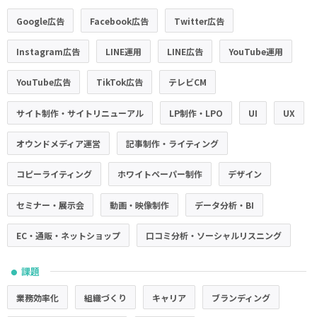
Google広告
Facebook広告
Twitter広告
Instagram広告
LINE運用
LINE広告
YouTube運用
YouTube広告
TikTok広告
テレビCM
サイト制作・サイトリニューアル
LP制作・LPO
UI
UX
オウンドメディア運営
記事制作・ライティング
コピーライティング
ホワイトペーパー制作
デザイン
セミナー・展示会
動画・映像制作
データ分析・BI
EC・通販・ネットショップ
口コミ分析・ソーシャルリスニング
課題
●
業務効率化
組織づくり
キャリア
ブランディング