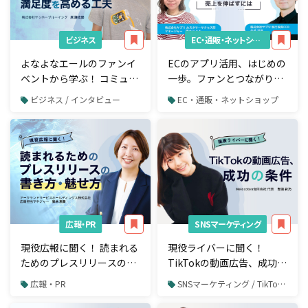
ビジネス
EC・通販・ネットショップ
よなよなエールのファンイ
ECのアプリ活用、はじめの
ベントから学ぶ！ コミュニ
一歩。ファンとつながり売
ティ作りに必要なマインド
上を伸ばすには
ビジネス / インタビュー
EC・通販・ネットショップ
と満足度を高める工夫
広報・PR
SNSマーケティング
現役広報に聞く！ 読まれる
現役ライバーに聞く！
ためのプレスリリースの書
TikTokの動画広告、成功の
き方・魅せ方
条件
広報・PR
SNSマーケティング / TikTok / TikTok広告