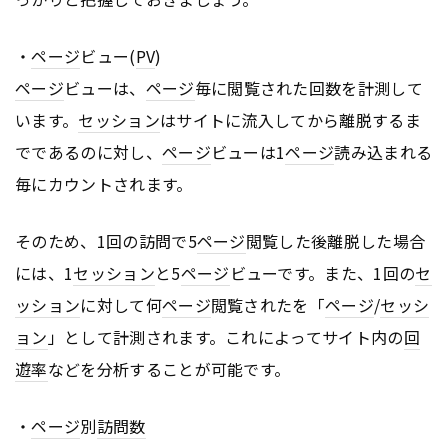
・
ページ
ビュー(
PV
)
ページ
ビューは、
ページ
毎に閲覧された回数を計測して
います。
セッション
はサイトに流入してから離脱するま
でであるのに対し、
ページ
ビューは1
ページ
読み込まれる
毎にカウントされます。
そのため、1回の訪問で5
ページ
閲覧した後離脱した場合
には、1
セッション
と5
ページ
ビューです。また、1回の
セ
ッション
に対して何
ページ
閲覧されたを「
ページ
/
セッシ
ョン
」として計測されます。これによってサイト内の
回
遊率
などを分析することが可能です。
・
ページ
別
訪問数