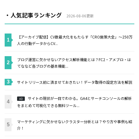
・人気記事ランキング
2026-08-06更新
【アーカイブ配信】CV数最大化をもたらす「CRO施策大全」〜250万
人の行動データからCV...
ブログ運営に欠かせないアクセス解析機能とは？FC2・アメブロ・は
てななど各ブログの基本機能...
サイトリリース前に済ませておきたい！データ取得の設定方法を解説
サイトの現状が一目でわかる。GA4とサーチコンソールの解析
AD
をまとめて可視化できる無料ツール...
マーケティングに欠かせないクラスター分析とは？やり方や事例も紹
介！