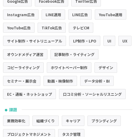
Google広告
Facebook広告
Twitter広告
Instagram広告
LINE運用
LINE広告
YouTube運用
YouTube広告
TikTok広告
テレビCM
サイト制作・サイトリニューアル
LP制作・LPO
UI
UX
オウンドメディア運営
記事制作・ライティング
コピーライティング
ホワイトペーパー制作
デザイン
セミナー・展示会
動画・映像制作
データ分析・BI
EC・通販・ネットショップ
口コミ分析・ソーシャルリスニング
課題
●
業務効率化
組織づくり
キャリア
ブランディング
プロジェクトマネジメント
タスク管理