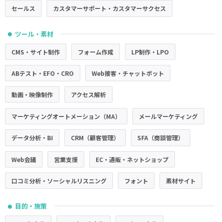
セールス
カスタマーサポート・カスタマーサクセス
ツール・素材
●
CMS・サイト制作
フォーム作成
LP制作・LPO
ABテスト・EFO・CRO
Web接客・チャットボット
動画・映像制作
アクセス解析
マーケティングオートメーション（MA）
メールマーケティング
データ分析・BI
CRM（顧客管理）
SFA（商談管理）
Web会議
営業支援
EC・通販・ネットショップ
口コミ分析・ソーシャルリスニング
フォント
素材サイト
目的・施策
●