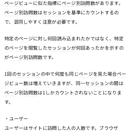
ページ
ビューに似た指標に
ページ
別
訪問数
があります。
ページ
別
訪問数
は
セッション
を基準にカウントするの
で、混同しやすく注意が必要です。
特定の
ページ
に対し何回読み込まれたかではなく、特定
の
ページ
を閲覧した
セッション
が何回あったかを示すの
が
ページ
別
訪問数
です。
1回の
セッション
の中で何度も同じ
ページ
を見た場合
ペー
ジ
ビュー数は増えていきますが、同一
セッション
の間は
ページ
別
訪問数
は1しかカウントされないことになりま
す。
・ユーザー
ユーザーはサイトに訪問した人の人数です。ブラウザ