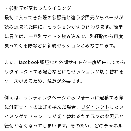
・参照元が変わったタイミング
最初に入ってきた際の参照元と違う参照元から
ページ
が
読み込まれた際に、
セッション
が切り替わります。簡単
に言えば、一旦別サイトを読み込んで、別経路から再度
戻ってくる際などに新規
セッション
とみなされます。
また、facebook認証など外部サイトを一度経由してから
リダイレクト
する場合などにも
セッション
が切り替わる
ケースがあるため、注意が必要です。
例えば、
ランディングページ
から
フォーム
に遷移する際
に外部サイトの認証を挟んだ場合、
リダイレクト
したタ
イミングで
セッション
が切り替わるため元々の参照元と
紐付かなくなってしまいます。そのため、どのチャネル